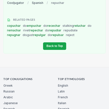
Cooljugator
/
Spanish
/
repuchar
RELATED PAGES
copuchar
do
empuchar
do
recechar
stalking
reluchar
do
remachar
rivet
repechar
do
repudiar
repudiate
repugnar
disgust
repulgar
do
repulsar
reject
Back to Top
TOP CONJUGATIONS
TOP ETYMOLOGIES
Greek
English
Russian
Latin
Arabic
French
Japanese
Italian
Spanish
Spanish