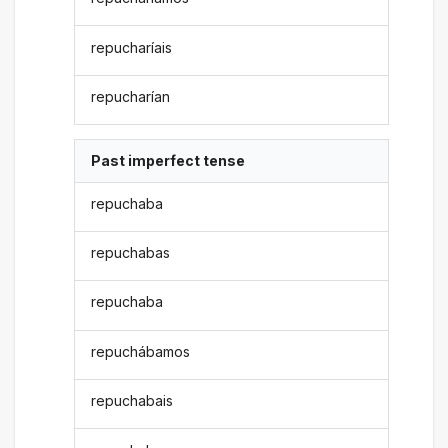
repucharíais
repucharían
Past imperfect tense
repuchaba
repuchabas
repuchaba
repuchábamos
repuchabais