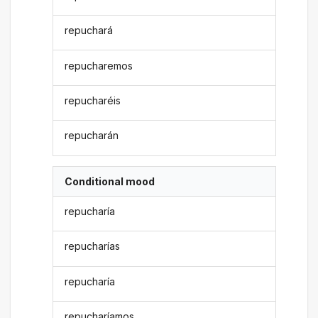
repuchará
repucharemos
repucharéis
repucharán
Conditional mood
repucharía
repucharías
repucharía
repucharíamos