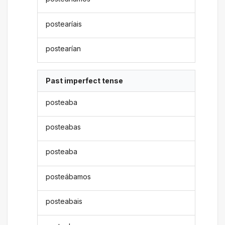
postearíais
postearían
Past imperfect tense
posteaba
posteabas
posteaba
posteábamos
posteabais