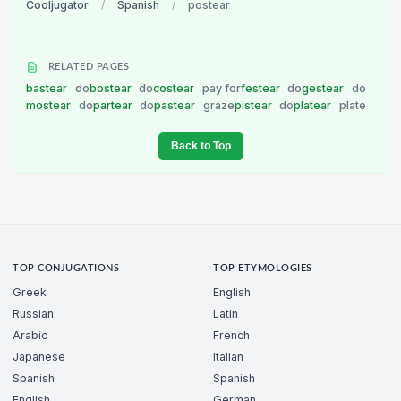
Cooljugator
/
Spanish
/
postear
RELATED PAGES
bastear
do
bostear
do
costear
pay for
festear
do
gestear
do
mostear
do
partear
do
pastear
graze
pistear
do
platear
plate
Back to Top
TOP CONJUGATIONS
TOP ETYMOLOGIES
Greek
English
Russian
Latin
Arabic
French
Japanese
Italian
Spanish
Spanish
English
German