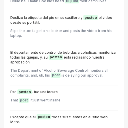
Could be. Thank God kids need
to post
their damn lives.
Deslizó la etiqueta del pie en su casillero y
posteo
el video
desde su portátil.
Slips the toe tag into his locker and posts the video from his
laptop.
El departamento de control de bebidas alcohólicas monitoriza
todas las quejas, y, su
posteo
esta retrasando nuestra
aprobación.
The Department of Alcohol Beverage Control monitors all
complaints, and, uh, his
post
is delaying our approval.
Ese
posteo
, fue una locura.
That
post
, it just went insane.
Excepto que él
posteo
todas sus fuentes en el sitio web
Merc.