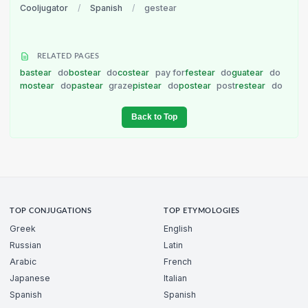
Cooljugator
/
Spanish
/
gestear
RELATED PAGES
bastear
do
bostear
do
costear
pay for
festear
do
guatear
do
mostear
do
pastear
graze
pistear
do
postear
post
restear
do
Back to Top
TOP CONJUGATIONS
TOP ETYMOLOGIES
Greek
English
Russian
Latin
Arabic
French
Japanese
Italian
Spanish
Spanish