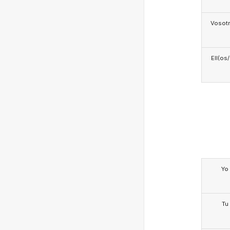
Vosotr
Ell(os
Yo
Tu