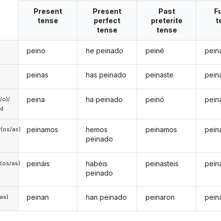
Present
Present
Past
F
tense
perfect
preterite
t
tense
tense
peino
he peinado
peiné
pein
peinas
has peinado
peinaste
pein
peina
ha peinado
peinó
pein
a/o)/
ed
peinamos
hemos
peinamos
pein
(os/as)
peinado
peináis
habéis
peinasteis
pein
(os/as)
peinado
peinan
han peinado
peinaron
pein
/as)