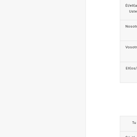
Él/ell(
Ust
Nosotr
Vosotr
Ell(os
Tu