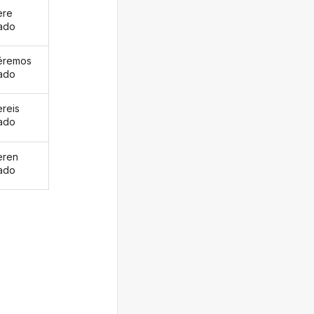
ere
ado
éremos
ado
ereis
ado
eren
ado