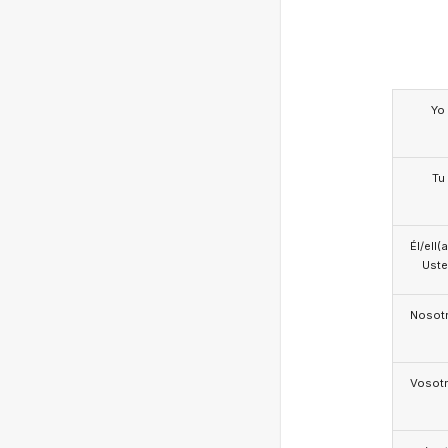
Yo
Tu
Él/ell(
Ust
Nosotr
Vosotr