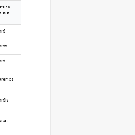
uture
ense
aré
arás
ará
aremos
aréis
arán