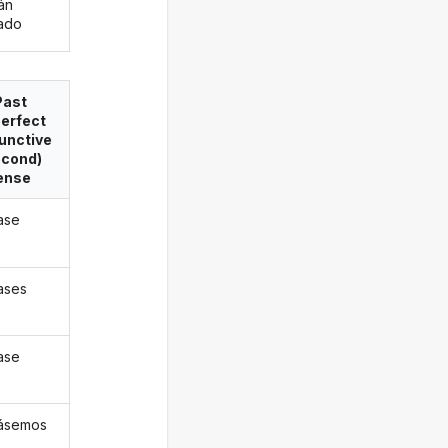
án
ado
Past
erfect
unctive
econd)
ense
ase
ases
ase
ásemos