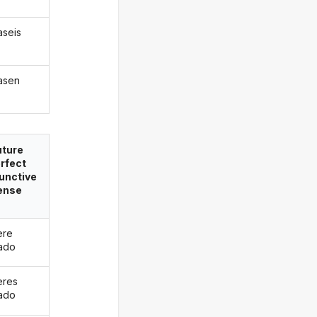
aseis
asen
uture
rfect
unctive
ense
ere
ado
eres
ado