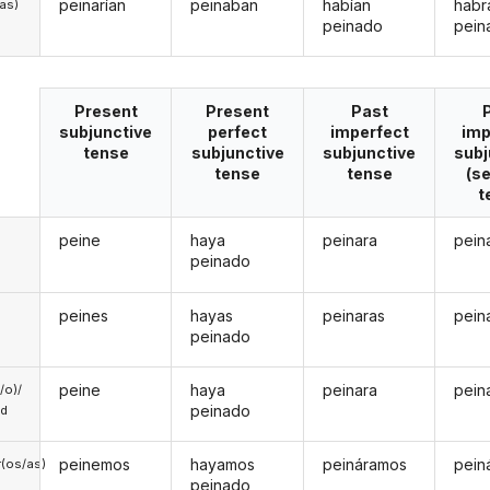
peinarían
peinaban
habían
habr
/as)
peinado
pein
Present
Present
Past
subjunctive
perfect
imperfect
imp
tense
subjunctive
subjunctive
subj
tense
tense
(s
t
peine
haya
peinara
pein
peinado
peines
hayas
peinaras
pein
peinado
peine
haya
peinara
pein
a/o)/
peinado
ed
peinemos
hayamos
peináramos
pein
(os/as)
peinado