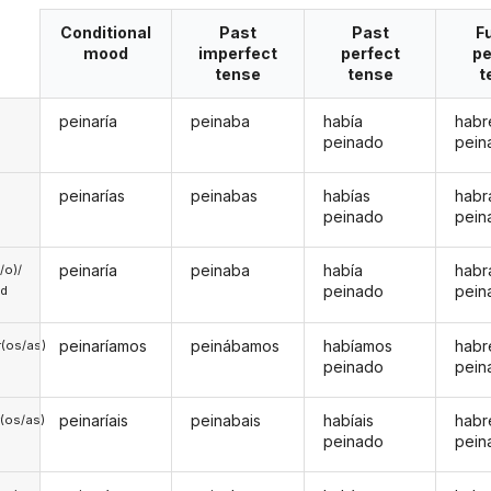
Conditional
Past
Past
F
mood
imperfect
perfect
pe
tense
tense
t
peinaría
peinaba
había
habr
peinado
pein
peinarías
peinabas
habías
habr
peinado
pein
peinaría
peinaba
había
habr
a/o)/
peinado
pein
ed
peinaríamos
peinábamos
habíamos
hab
(os/as)
peinado
pein
peinaríais
peinabais
habíais
habr
(os/as)
peinado
pein