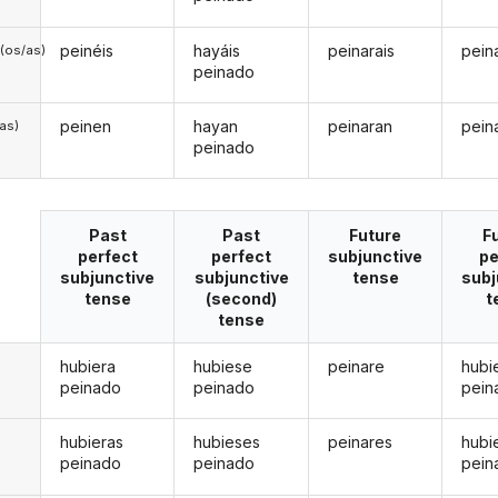
peinéis
hayáis
peinarais
pein
(os/as)
peinado
peinen
hayan
peinaran
pein
/as)
peinado
Past
Past
Future
F
perfect
perfect
subjunctive
pe
subjunctive
subjunctive
tense
subj
tense
(second)
t
tense
hubiera
hubiese
peinare
hubi
peinado
peinado
pein
hubieras
hubieses
peinares
hubi
peinado
peinado
pein