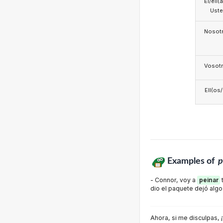
Él/ell(
Ust
Nosotr
Vosotr
Ell(os
Examples of
p
- Connor, voy a
peinar
t
dio el paquete dejó algo 
Ahora, si me disculpas,