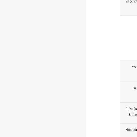
Ell(os
Yo
Tu
Él/ell(
Ust
Nosotr