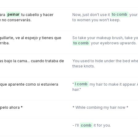
para
peinar
tu cabello y hacer
Now, just don't use it
to comb
your
 no conservarás.
to women you won't keep.
uillarte, ve al espejo y tienes que
So take your makeup brush, take yo
rriba.
to comb
your eyebrows upwards.
s bajo la cama... cuando trataba de
You used to hide under the bed when
these knots.
 que aparente como si estuviera
"
I comb
my hair to make it appear A
hair."
 pelo ahora *
* While combing my hair now *
- I'll
comb
it for you.