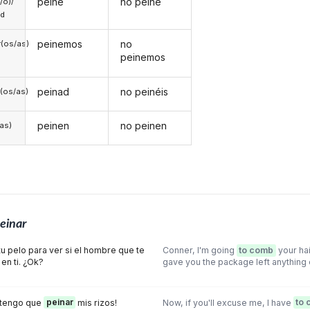
peine
no peine
a/o)/
ed
peinemos
no
(os/as)
peinemos
peinad
no peinéis
(os/as)
peinen
no peinen
/as)
einar
u pelo para ver si el hombre que te
Conner, I'm going
to comb
your hai
en ti. ¿Ok?
gave you the package left anything
 ¡tengo que
peinar
mis rizos!
Now, if you'll excuse me, I have
to