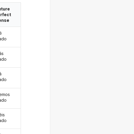
uture
rfect
ense
é
ado
ás
ado
á
ado
remos
ado
éis
ado