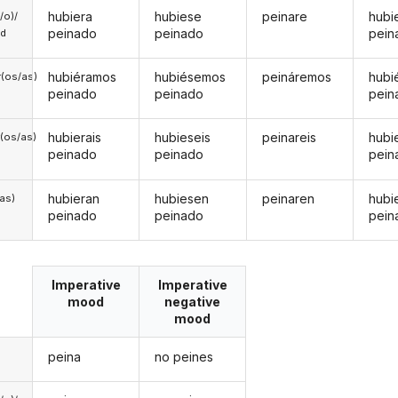
hubiera
hubiese
peinare
hubi
a/o)/
peinado
peinado
pein
ed
hubiéramos
hubiésemos
peináremos
hubi
(os/as)
peinado
peinado
pein
hubierais
hubieseis
peinareis
hubi
(os/as)
peinado
peinado
pein
hubieran
hubiesen
peinaren
hubi
/as)
peinado
peinado
pein
Imperative
Imperative
mood
negative
mood
peina
no peines