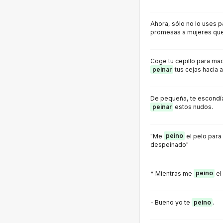
Ahora, sólo no lo uses 
promesas a mujeres que
Coge tu cepillo para maq
peinar
tus cejas hacia a
De pequeña, te escondía
peinar
estos nudos.
"Me
peino
el pelo para
despeinado"
* Mientras me
peino
el
- Bueno yo te
peino
.