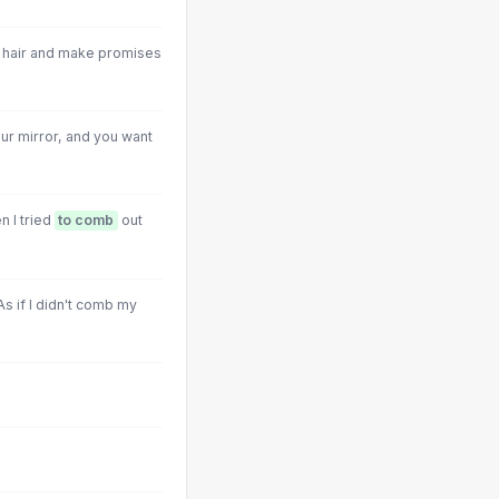
 hair and make promises
ur mirror, and you want
 I tried
to comb
out
s if I didn't comb my