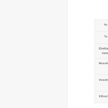
Yo
Tu
Él/ell(
Ust
Nosotr
Vosotr
Ell(os