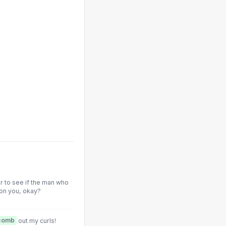
r to see if the man who
 on you, okay?
 comb
out my curls!