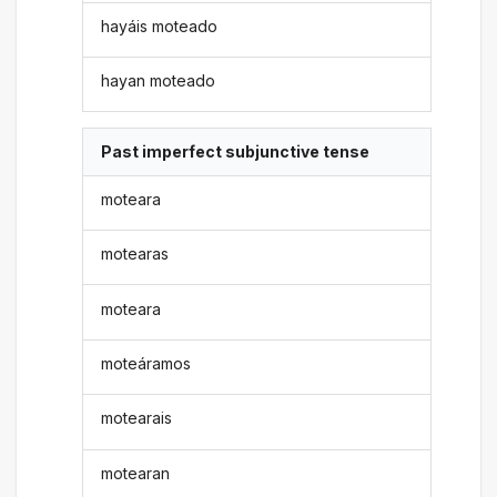
hayáis moteado
hayan moteado
Past imperfect subjunctive tense
moteara
motearas
moteara
moteáramos
motearais
motearan