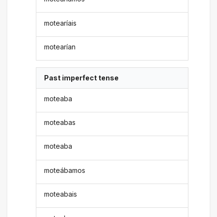
motearíais
motearían
Past imperfect tense
moteaba
moteabas
moteaba
moteábamos
moteabais