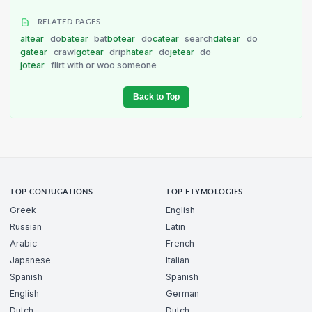
RELATED PAGES
altear
do
batear
bat
botear
do
catear
search
datear
do
gatear
crawl
gotear
drip
hatear
do
jetear
do
jotear
flirt with or woo someone
Back to Top
TOP CONJUGATIONS
TOP ETYMOLOGIES
Greek
English
Russian
Latin
Arabic
French
Japanese
Italian
Spanish
Spanish
English
German
Dutch
Dutch