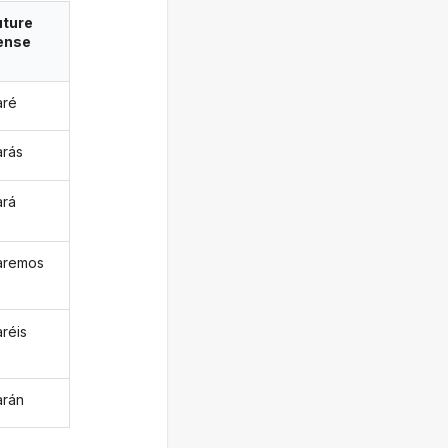
uture
ense
aré
arás
ará
aremos
aréis
arán