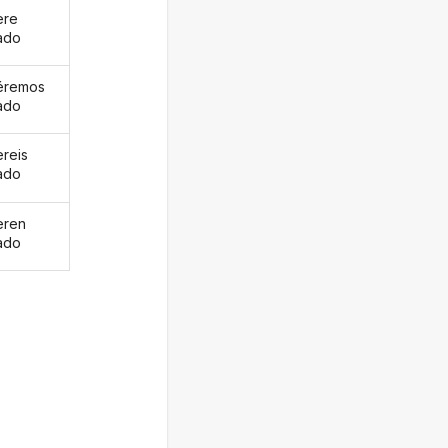
ere
ado
éremos
ado
ereis
ado
eren
ado