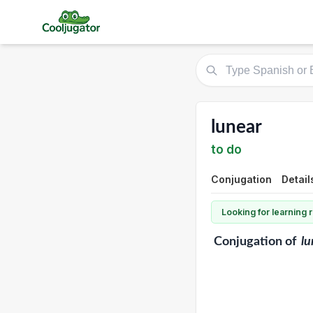
lunear
to do
Conjugation
Detail
Looking for learning
Conjugation
of
lu