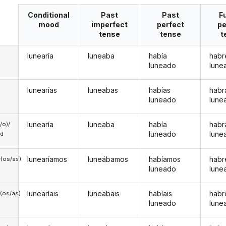
Conditional
Past
Past
F
mood
imperfect
perfect
pe
tense
tense
t
lunearía
luneaba
había
habr
luneado
lune
lunearías
luneabas
habías
habr
luneado
lune
lunearía
luneaba
había
habr
a/o)/
luneado
lune
ed
lunearíamos
luneábamos
habíamos
hab
(os/as)
luneado
lune
lunearíais
luneabais
habíais
habr
(os/as)
luneado
lune