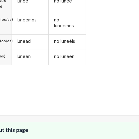
lunee
no lunee
a/o)/
ed
luneemos
no
(os/as)
luneemos
lunead
no luneéis
(os/as)
luneen
no luneen
/as)
ut this page