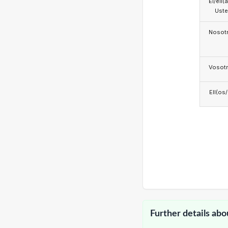
Él/ell(
Ust
Nosotr
Vosotr
Ell(os
Further details abo