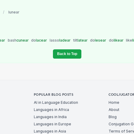
/
lunear
ear
bash
cunear
do
lacear
lasso
ladear
tilt
latear
do
lesear
do
likear
like
Back to Top
POPULAR BLOG POSTS
COOLJUGATO
AI in Language Education
Home
Languages in Africa
About
Languages in India
Blog
Languages in Europe
Conjugation 
Languages in Asia
Terms of Serv