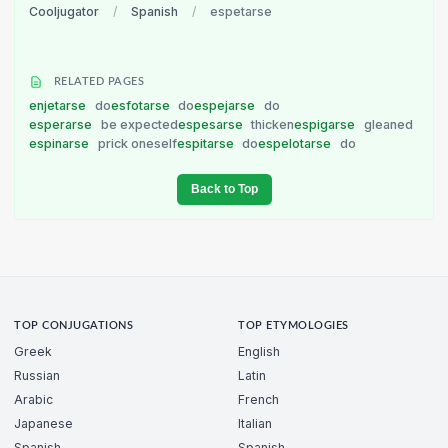
Cooljugator
/
Spanish
/
espetarse
RELATED PAGES
enjetarse
do
esfotarse
do
espejarse
do
esperarse
be expected
espesarse
thicken
espigarse
gleaned
espinarse
prick oneself
espitarse
do
espelotarse
do
Back to Top
TOP CONJUGATIONS
TOP ETYMOLOGIES
Greek
English
Russian
Latin
Arabic
French
Japanese
Italian
Spanish
Spanish