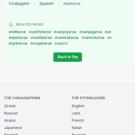
Cooljugator
/
Spanish
/
enjetarse
RELATED PAGES
enditarse
do
enfotarse
do
enjoyarse
do
enjugarse
dab
enjumarse
do
enlutarse
do
enmatarse
do
ensotarse
do
espetarse
do
sujetarse
subject
Back to Top
TOP CONJUGATIONS
TOP ETYMOLOGIES
Greek
English
Russian
Latin
Arabic
French
Japanese
Italian
Spanish
Spanish