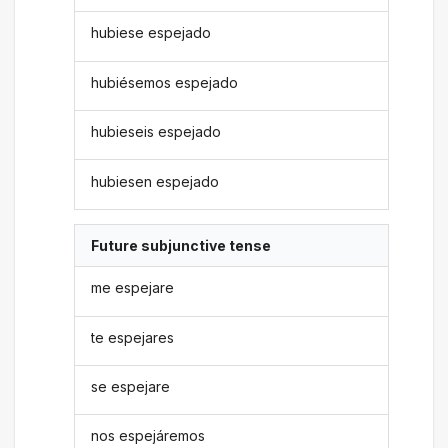
hubiese espejado
hubiésemos espejado
hubieseis espejado
hubiesen espejado
Future subjunctive tense
me espejare
te espejares
se espejare
nos espejáremos