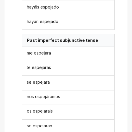
hayáis espejado
hayan espejado
Past imperfect subjunctive tense
me espejara
te espejaras
se espejara
nos espejáramos
os espejarais
se espejaran