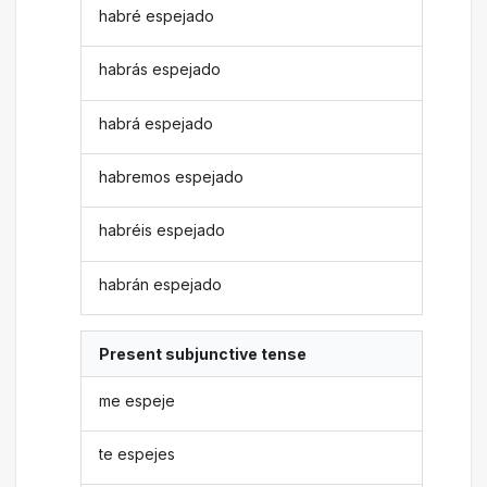
habré espejado
habrás espejado
habrá espejado
habremos espejado
habréis espejado
habrán espejado
Present subjunctive tense
me espeje
te espejes