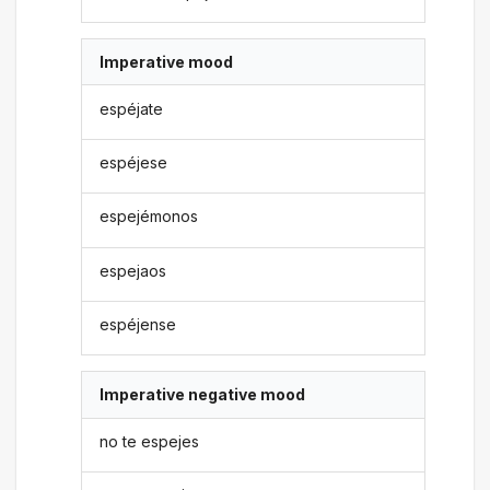
Imperative mood
espéjate
espéjese
espejémonos
espejaos
espéjense
Imperative negative mood
no te espejes