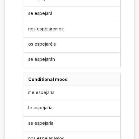
se espejará
nos espejaremos
os espejaréis
se espejarán
Conditional mood
me espejaría
te espejarías
se espejaría
nos espejaríamos