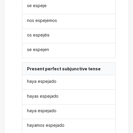
se espeje
nos espejemos
os espejéis
se espejen
Present perfect subjunctive tense
haya espejado
hayas espejado
haya espejado
hayamos espejado