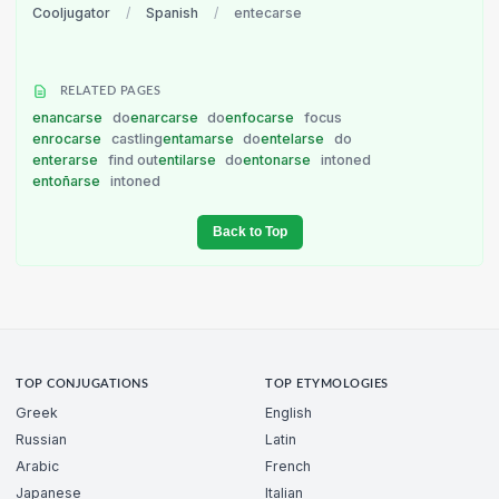
Cooljugator
/
Spanish
/
entecarse
RELATED PAGES
enancarse
do
enarcarse
do
enfocarse
focus
enrocarse
castling
entamarse
do
entelarse
do
enterarse
find out
entilarse
do
entonarse
intoned
entoñarse
intoned
Back to Top
TOP CONJUGATIONS
TOP ETYMOLOGIES
Greek
English
Russian
Latin
Arabic
French
Japanese
Italian