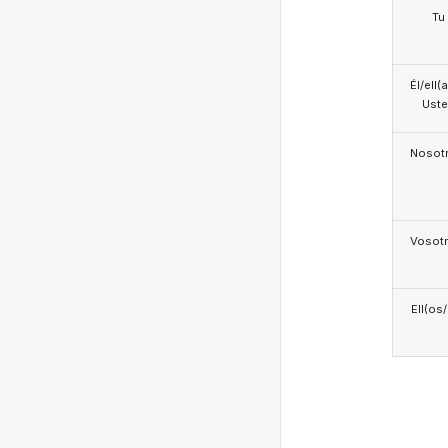
Tu
Él/ell(
Ust
Nosotr
Vosotr
Ell(os