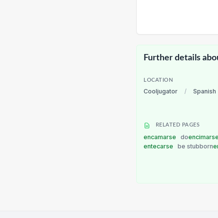
Further details abo
LOCATION
Cooljugator
/
Spanish
RELATED PAGES
encamarse
do
encimars
entecarse
be stubborn
e