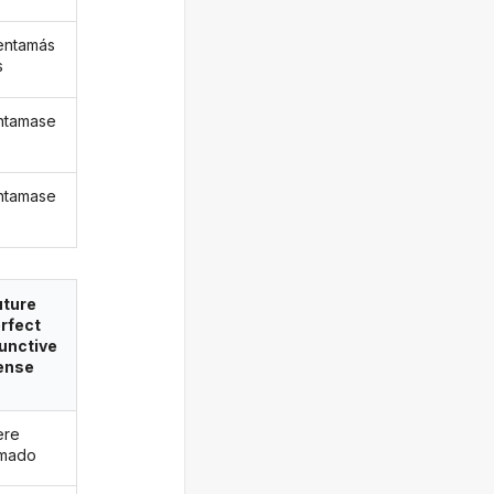
entamás
s
ntamase
ntamase
uture
rfect
unctive
ense
ere
amado