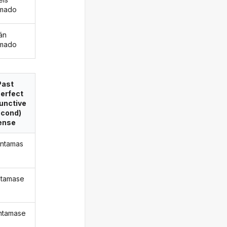
amado
án
amado
Past
erfect
unctive
econd)
ense
ntamas
ntamase
ntamase