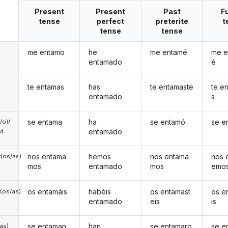
Present
Present
Past
F
tense
perfect
preterite
t
tense
tense
me entamo
he
me entamé
me e
entamado
é
te entamas
has
te entamaste
te e
entamado
s
se entama
ha
se entamó
se e
a/o)/
entamado
ed
nos entama
hemos
nos entama
nos 
(os/as)
mos
entamado
mos
emo
os entamáis
habéis
os entamast
os e
(os/as)
entamado
eis
is
se entaman
han
se entamaro
se e
/as)