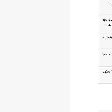
Tu
Él/ell(
Ust
Nosotr
Vosotr
Ell(os