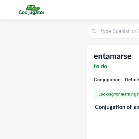
entamarse
to do
Conjugation
Detail
Looking for learning
Conjugation
of
e