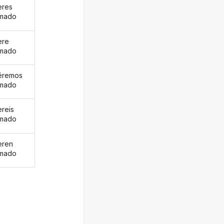
eres
amado
ere
amado
éremos
amado
ereis
amado
eren
amado