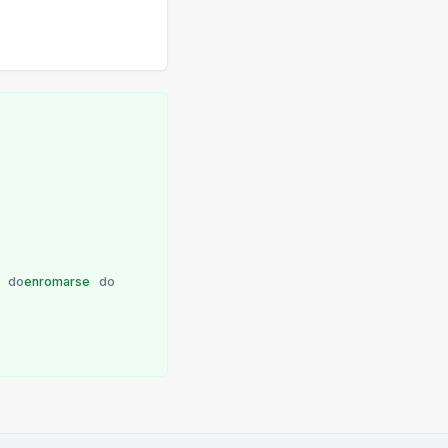
e
do
enromarse
do