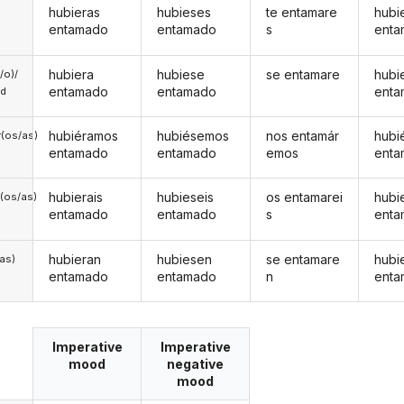
hubieras
hubieses
te entamare
hubi
entamado
entamado
s
ent
hubiera
hubiese
se entamare
hubi
a/o)/
entamado
entamado
ent
ed
hubiéramos
hubiésemos
nos entamár
hubi
(os/as)
entamado
entamado
emos
ent
hubierais
hubieseis
os entamarei
hubi
(os/as)
entamado
entamado
s
ent
hubieran
hubiesen
se entamare
hubi
/as)
entamado
entamado
n
ent
Imperative
Imperative
mood
negative
mood