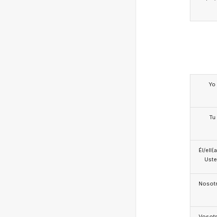
Yo
Tu
Él/ell(
Ust
Nosotr
Vosotr