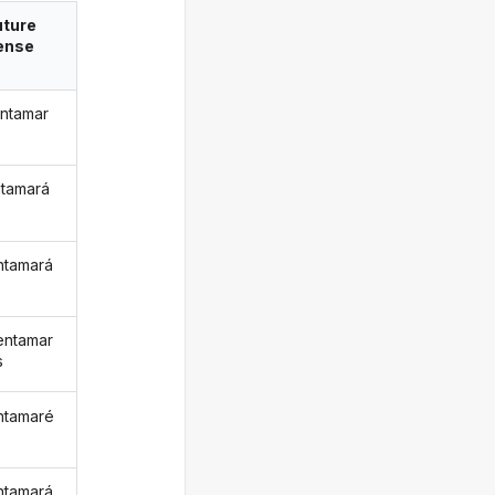
uture
ense
ntamar
ntamará
ntamará
entamar
s
ntamaré
ntamará