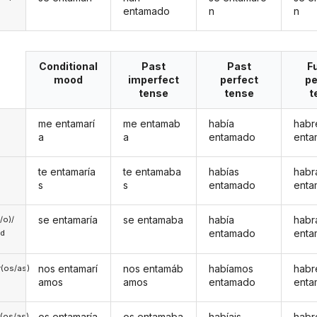
entamado
n
n
Conditional
Past
Past
F
mood
imperfect
perfect
pe
tense
tense
t
me entamarí
me entamab
había
habr
a
a
entamado
ent
te entamaría
te entamaba
habías
habr
s
s
entamado
ent
se entamaría
se entamaba
había
habr
a/o)/
entamado
ent
ed
nos entamarí
nos entamáb
habíamos
hab
(os/as)
amos
amos
entamado
ent
os entamaría
os entamaba
habíais
habr
(os/as)