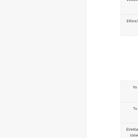
Ell(os
Yo
Tu
Él/ell(
Ust