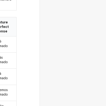
uture
rfect
ense
é
amado
ás
amado
á
amado
remos
amado
éis