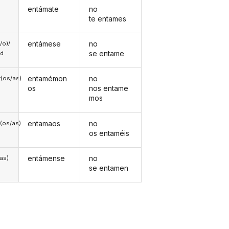
entámate
no
te entames
entámese
no
a/o)/
se entame
ed
entamémon
no
(os/as)
os
nos entame
mos
entamaos
no
(os/as)
os entaméis
entámense
no
/as)
se entamen