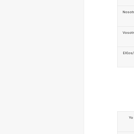
Nosotr
Vosotr
Ell(os
Yo