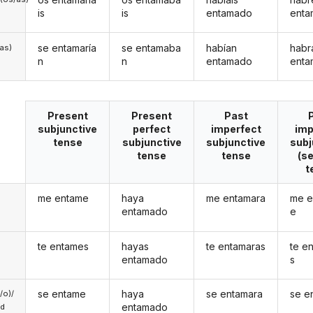
is
is
entamado
ent
se entamaría
se entamaba
habían
habr
/as)
n
n
entamado
ent
Present
Present
Past
subjunctive
perfect
imperfect
imp
tense
subjunctive
subjunctive
subj
tense
tense
(s
t
me entame
haya
me entamara
me e
entamado
e
te entames
hayas
te entamaras
te e
entamado
s
se entame
haya
se entamara
se e
a/o)/
entamado
ed