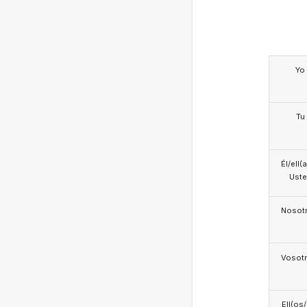
Yo
Tu
Él/ell(
Ust
Nosotr
Vosotr
Ell(os