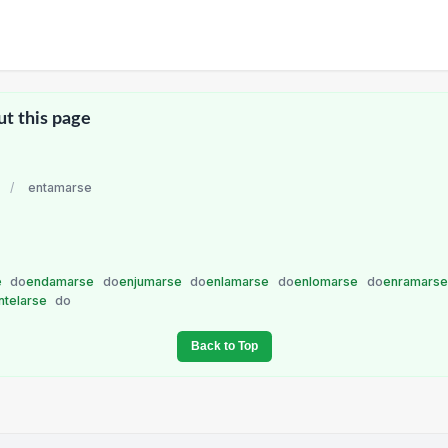
ut this page
/
entamarse
e
do
endamarse
do
enjumarse
do
enlamarse
do
enlomarse
do
enramars
ntelarse
do
Back to Top