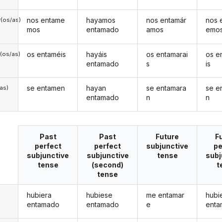
nos entame
hayamos
nos entamár
nos 
(os/as)
mos
entamado
amos
emo
os entaméis
hayáis
os entamarai
os e
(os/as)
entamado
s
is
se entamen
hayan
se entamara
se e
/as)
entamado
n
n
Past
Past
Future
F
perfect
perfect
subjunctive
pe
subjunctive
subjunctive
tense
subj
tense
(second)
t
tense
hubiera
hubiese
me entamar
hubi
entamado
entamado
e
ent