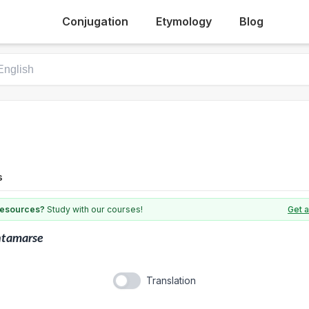
Conjugation
Etymology
Blog
s
 resources?
Study with our courses!
Get a
ntamarse
Translation