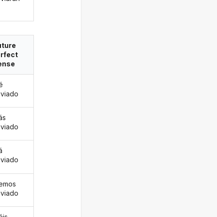
uture
rfect
ense
é
viado
ás
viado
á
viado
remos
viado
éis