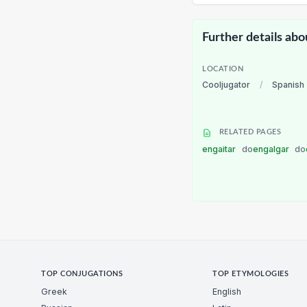
Further details abo
LOCATION
Cooljugator
/
Spanish
RELATED PAGES
engaitar
do
engalgar
do
TOP CONJUGATIONS
TOP ETYMOLOGIES
Greek
English