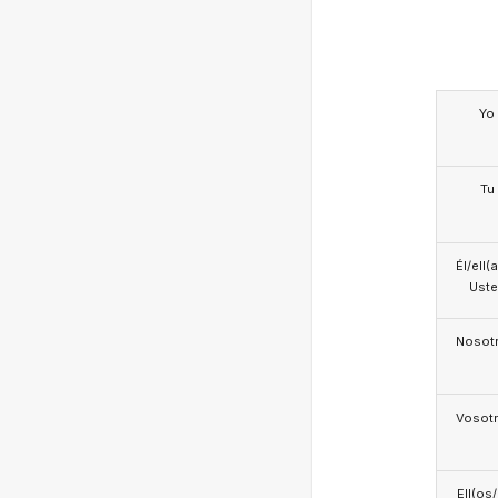
Yo
Tu
Él/ell(
Ust
Nosotr
Vosotr
Ell(os