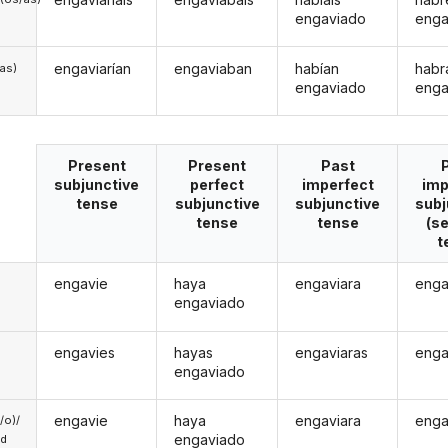
engaviado
enga
engaviarían
engaviaban
habían
habr
/as)
engaviado
enga
Present
Present
Past
subjunctive
perfect
imperfect
imp
tense
subjunctive
subjunctive
subj
tense
tense
(s
t
engavie
haya
engaviara
enga
engaviado
engavies
hayas
engaviaras
enga
engaviado
engavie
haya
engaviara
enga
a/o)/
engaviado
ed