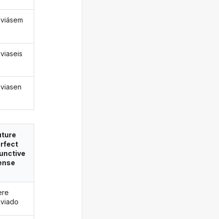
viásem
viaseis
viasen
uture
rfect
unctive
ense
ere
viado