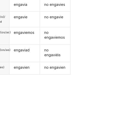
engavia
no engavies
engavie
no engavie
a/o)/
ed
engaviemos
no
(os/as)
engaviemos
engaviad
no
(os/as)
engaviéis
engavien
no engavien
/as)