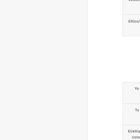
Ell(os
Yo
Tu
Él/ell(
Ust