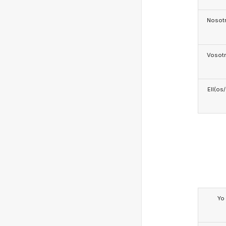
Nosotr
Vosotr
Ell(os
Yo