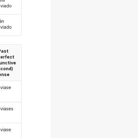
viado
án
viado
Past
erfect
unctive
econd)
ense
viase
viases
viase