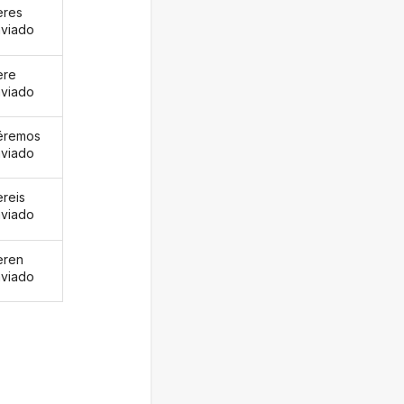
eres
viado
ere
viado
éremos
viado
ereis
viado
eren
viado