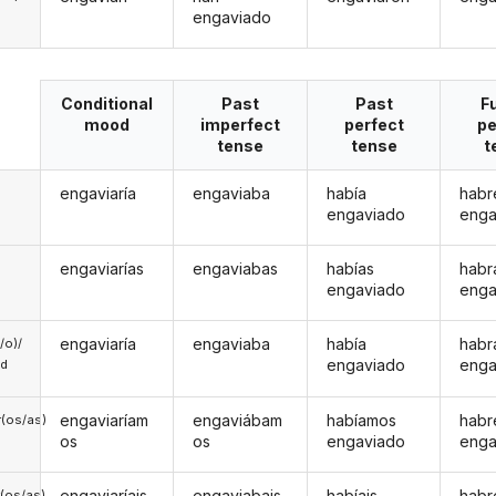
engaviado
Conditional
Past
Past
F
mood
imperfect
perfect
pe
tense
tense
t
engaviaría
engaviaba
había
habr
engaviado
enga
engaviarías
engaviabas
habías
habr
engaviado
enga
engaviaría
engaviaba
había
habr
a/o)/
engaviado
enga
ed
engaviaríam
engaviábam
habíamos
hab
(os/as)
os
os
engaviado
enga
engaviaríais
engaviabais
habíais
habr
(os/as)