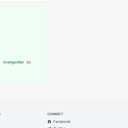
e
do
engavillar
do
R
CONNECT
Facebook