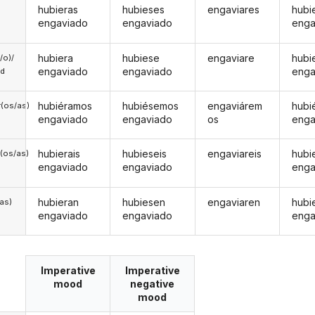
hubieras
hubieses
engaviares
hubi
engaviado
engaviado
enga
hubiera
hubiese
engaviare
hubi
a/o)/
engaviado
engaviado
enga
ed
hubiéramos
hubiésemos
engaviárem
hubi
(os/as)
engaviado
engaviado
os
enga
hubierais
hubieseis
engaviareis
hubi
(os/as)
engaviado
engaviado
enga
hubieran
hubiesen
engaviaren
hubi
/as)
engaviado
engaviado
enga
Imperative
Imperative
mood
negative
mood