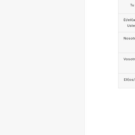
Tu
Él/ell(
Ust
Nosotr
Vosotr
Ell(os