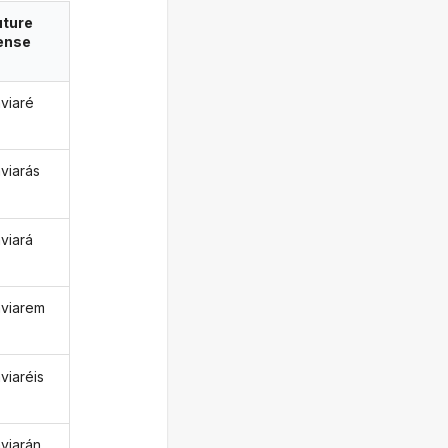
uture
ense
viaré
viarás
viará
viarem
viaréis
viarán