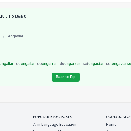
ut this page
/
engaviar
engaliar
do
engallar
do
engarrar
do
engarzar
set
engastar
set
engaviars
Back to Top
POPULAR BLOG POSTS
COOLJUGATO
AI in Language Education
Home