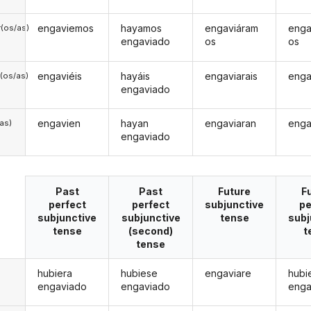
engaviemos
hayamos
engaviáram
enga
(os/as)
engaviado
os
os
engaviéis
hayáis
engaviarais
enga
(os/as)
engaviado
engavien
hayan
engaviaran
enga
/as)
engaviado
Past
Past
Future
F
perfect
perfect
subjunctive
pe
subjunctive
subjunctive
tense
subj
tense
(second)
t
tense
hubiera
hubiese
engaviare
hubi
engaviado
engaviado
enga