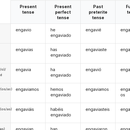
Present
Present
Past
F
tense
perfect
preterite
t
tense
tense
engavio
he
engavié
enga
engaviado
engavias
has
engaviaste
enga
engaviado
engavia
ha
engavió
enga
a/o)/
engaviado
ed
engaviamos
hemos
engaviamos
enga
(os/as)
engaviado
os
engaviáis
habéis
engaviasteis
enga
(os/as)
engaviado
engavian
han
engaviaron
enga
/as)