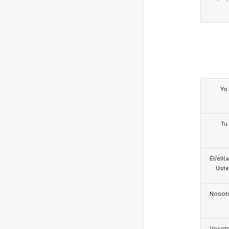
Yo
Tu
Él/ell(
Ust
Nosotr
Vosotr