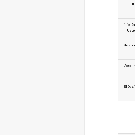
Tu
Él/ell(
Ust
Nosotr
Vosotr
Ell(os