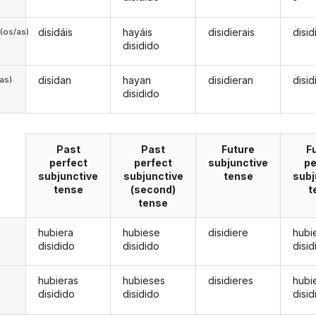
disidáis
hayáis
disidierais
disid
(os/as)
disidido
disidan
hayan
disidieran
disi
/as)
disidido
Past
Past
Future
F
perfect
perfect
subjunctive
pe
subjunctive
subjunctive
tense
subj
tense
(second)
t
tense
hubiera
hubiese
disidiere
hubi
disidido
disidido
disid
hubieras
hubieses
disidieres
hubi
disidido
disidido
disid