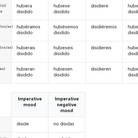
hubiera
hubiese
disidiere
hubi
a/o)/
disidido
disidido
disid
ed
hubiéramos
hubiésemos
disidiéremos
hubi
(os/as)
disidido
disidido
disid
hubierais
hubieseis
disidiereis
hubi
(os/as)
disidido
disidido
disid
hubieran
hubiesen
disidieren
hubi
/as)
disidido
disidido
disid
Imperative
Imperative
mood
negative
mood
diside
no disidas