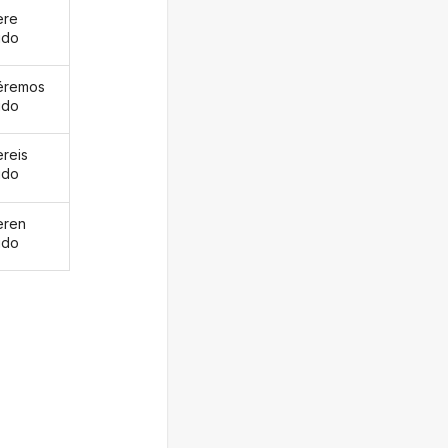
ere
ido
éremos
ido
ereis
ido
eren
ido