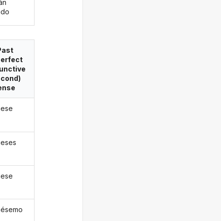
án
ido
Past
erfect
unctive
econd)
ense
diese
dieses
diese
diésemo