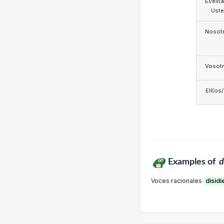
Él/ell(
Ust
Nosotr
Vosotr
Ell(os
Examples of
d
Voces racionales
disidi