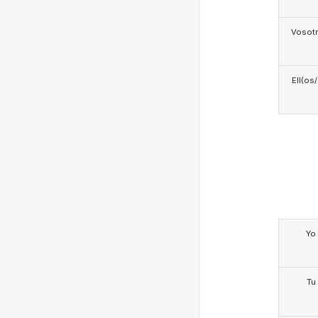
Vosotr
Ell(os
Yo
Tu