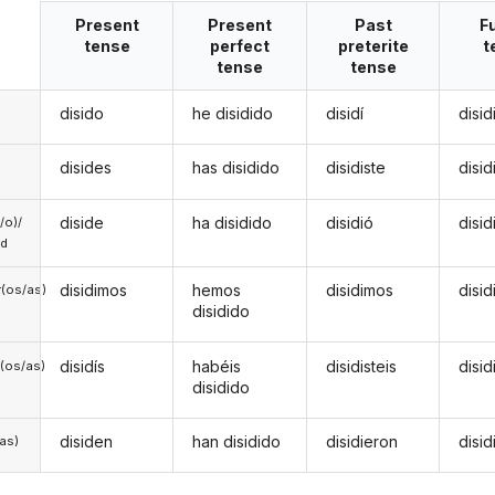
Present
Present
Past
F
tense
perfect
preterite
t
tense
tense
disido
he disidido
disidí
disid
disides
has disidido
disidiste
disid
diside
ha disidido
disidió
disid
a/o)/
ed
disidimos
hemos
disidimos
disi
(os/as)
disidido
disidís
habéis
disidisteis
disid
(os/as)
disidido
disiden
han disidido
disidieron
disid
/as)