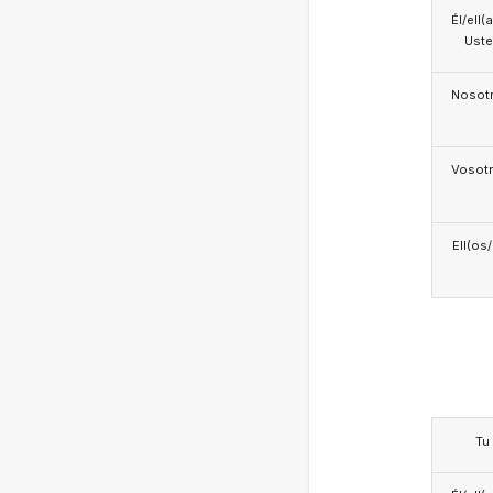
Él/ell(
Ust
Nosotr
Vosotr
Ell(os
Tu