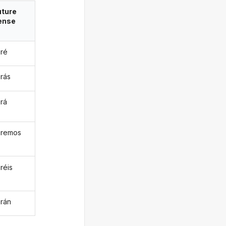
uture
ense
iré
irás
irá
diremos
iréis
irán