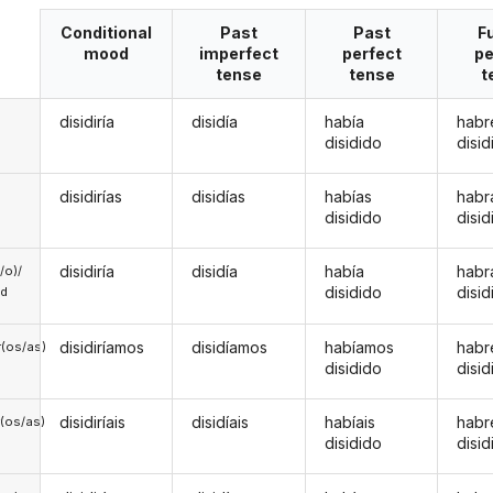
Conditional
Past
Past
F
mood
imperfect
perfect
pe
tense
tense
t
disidiría
disidía
había
habr
disidido
disid
disidirías
disidías
habías
habr
disidido
disid
disidiría
disidía
había
habr
a/o)/
disidido
disid
ed
disidiríamos
disidíamos
habíamos
hab
(os/as)
disidido
disid
disidiríais
disidíais
habíais
habr
(os/as)
disidido
disid