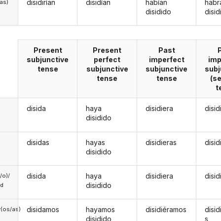
disidirían
disidían
habían
habr
/as)
disidido
disid
Present
Present
Past
subjunctive
perfect
imperfect
imp
tense
subjunctive
subjunctive
subj
tense
tense
(s
t
disida
haya
disidiera
disi
disidido
disidas
hayas
disidieras
disi
disidido
disida
haya
disidiera
disi
a/o)/
disidido
ed
disidamos
hayamos
disidiéramos
disi
(os/as)
disidido
s