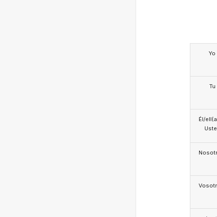
Yo
Tu
Él/ell(
Ust
Nosotr
Vosotr