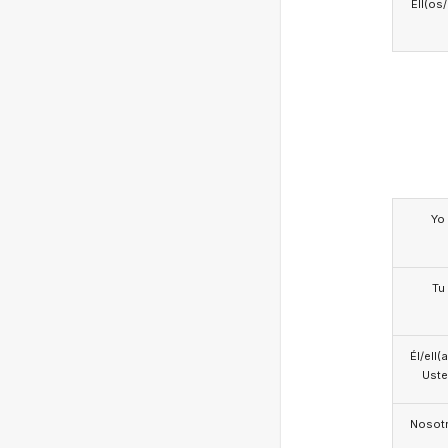
Ell(os
Yo
Tu
Él/ell(
Ust
Nosotr