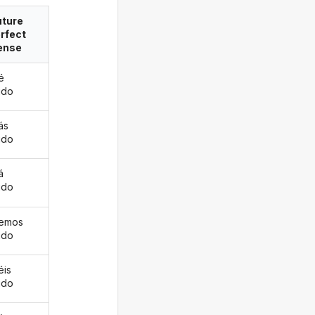
uture
rfect
ense
é
ido
ás
ido
á
ido
remos
ido
éis
ido