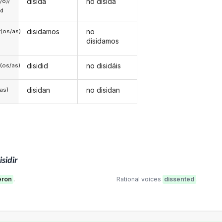
disida
no disida
a/o)/
ed
disidamos
no
(os/as)
disidamos
disidid
no disidáis
(os/as)
disidan
no disidan
/as)
isidir
eron
.
Rational voices
dissented
.