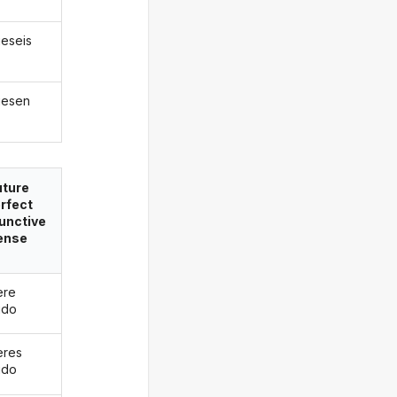
ieseis
diesen
uture
rfect
unctive
ense
ere
ido
eres
ido