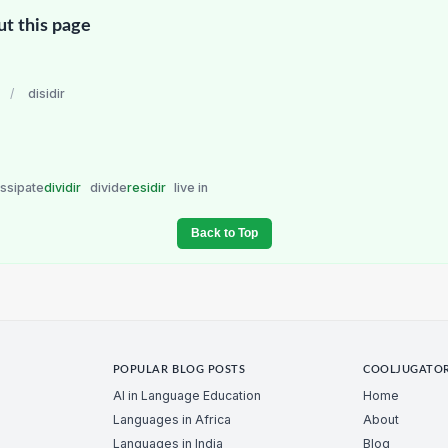
ut this page
/
disidir
issipate
dividir
divide
residir
live in
Back to Top
POPULAR BLOG POSTS
COOLJUGATO
AI in Language Education
Home
Languages in Africa
About
Languages in India
Blog