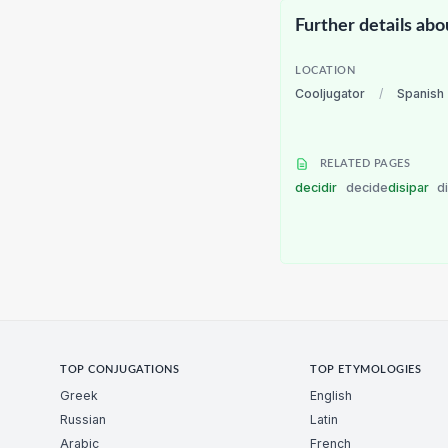
Further details abo
LOCATION
Cooljugator
/
Spanish
RELATED PAGES
decidir
decide
disipar
d
TOP CONJUGATIONS
TOP ETYMOLOGIES
Greek
English
Russian
Latin
Arabic
French