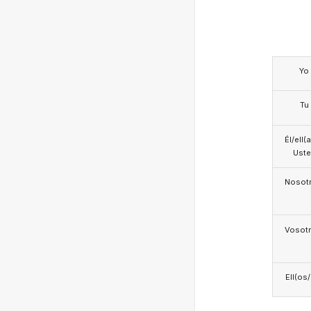
Yo
Tu
Él/ell(
Ust
Nosotr
Vosotr
Ell(os