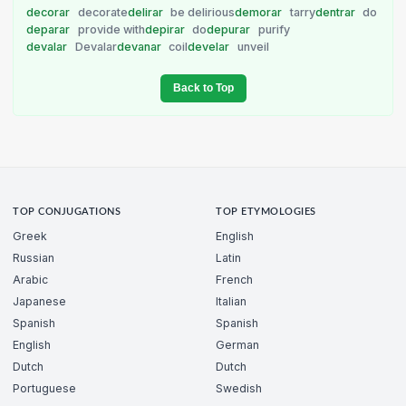
decorar
decorate
delirar
be delirious
demorar
tarry
dentrar
do
deparar
provide with
depirar
do
depurar
purify
devalar
Devalar
devanar
coil
develar
unveil
Back to Top
TOP CONJUGATIONS
TOP ETYMOLOGIES
Greek
English
Russian
Latin
Arabic
French
Japanese
Italian
Spanish
Spanish
English
German
Dutch
Dutch
Portuguese
Swedish