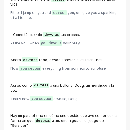
vida.
Either I jump on you and
devour
you, or I give you a spanking
of a lifetime.
- Como tú, cuando
devoras
tus presas.
- Like you, when
you devour
your prey.
Ahora
devoras
todo, desde sonetos a las Escrituras.
Now
you devour
everything from sonnets to scripture.
Así es como
devoras
a una ballena, Doug, un mordisco a la
vez.
That's how
you devour
a whale, Doug.
Hay un paralelismo en cómo uno decide qué ave comer con la
forma en que
devoras
a tus enemigos en el juego de
"Survivor".