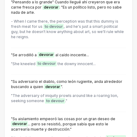
"Pensando a lo grande" Cuando llegué ahí creyeron que era
carne fresca por
devorar
: "Es un político listo, pero no sabe
nada de arte.
- When I came there, the perception was that this dummy is
fresh meat for us
to devour
, and he's just a smart political
guy, but he doesn't know anything about art, so we'll rule while
he reigns.
"Se arrodilló a
devorar
al caído inocente...
"She kneeled
to devour
the downy innocent...
"Su adversario el diablo, como león rugiente, anda alrededor
buscando a quien
devorar
".
"The adversary of iniquity prowls around like a roaring lion,
seeking someone
to devour
."
"Su aislamiento empeoró Ias cosas por un gran deseo de
devorar
... pero se resistió, porque sabía que esto Ie
acarrearía muerte y destrucción."