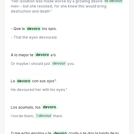
"Her isolation was made worse by a growing desire
to devour
men-- but she resisted, for she knew this would bring
destruction and death."
- Que la
devoro
los ojos.
- That the eyes devoured.
A lo mejor te
devoro
a ti.
Or maybe I should just
devour
you.
La
devoro
con sus ojos".
He devoured her with his eyes."
Los acumulo, los
devoro
.
I horde them,
I devour
them.
O me echo encima y te
devoro
cruda o te doy la tunda de tu