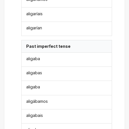
aligaríais
aligarían
Past imperfect tense
aligaba
aligabas
aligaba
aligábamos
aligabais