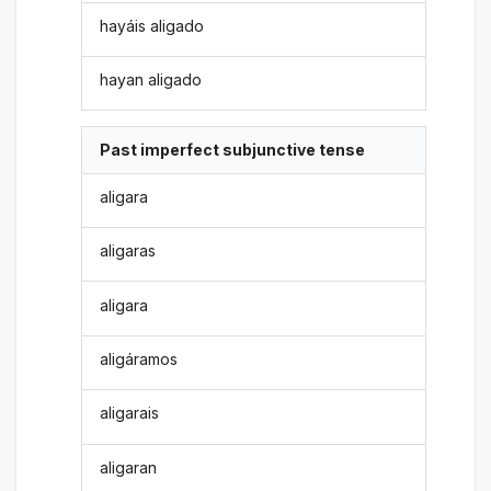
hayáis aligado
hayan aligado
Past imperfect subjunctive tense
aligara
aligaras
aligara
aligáramos
aligarais
aligaran