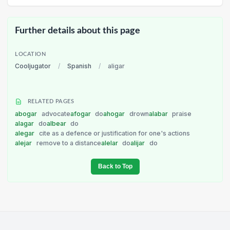
Further details about this page
LOCATION
Cooljugator
/
Spanish
/
aligar
RELATED PAGES
abogar
advocate
afogar
do
ahogar
drown
alabar
praise
alagar
do
albear
do
alegar
cite as a defence or justification for one's actions
alejar
remove to a distance
alelar
do
alijar
do
Back to Top