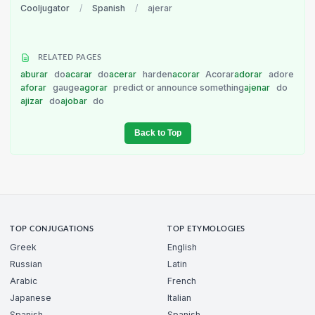
Cooljugator
/
Spanish
/
ajerar
RELATED PAGES
aburar
do
acarar
do
acerar
harden
acorar
Acorar
adorar
adore
aforar
gauge
agorar
predict or announce something
ajenar
do
ajizar
do
ajobar
do
Back to Top
TOP CONJUGATIONS
TOP ETYMOLOGIES
Greek
English
Russian
Latin
Arabic
French
Japanese
Italian
Spanish
Spanish