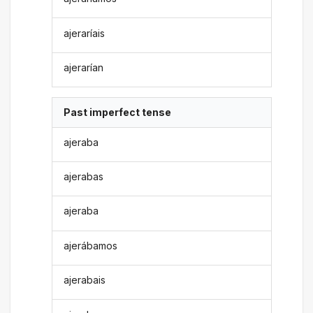
ajeraríais
ajerarían
Past imperfect tense
ajeraba
ajerabas
ajeraba
ajerábamos
ajerabais