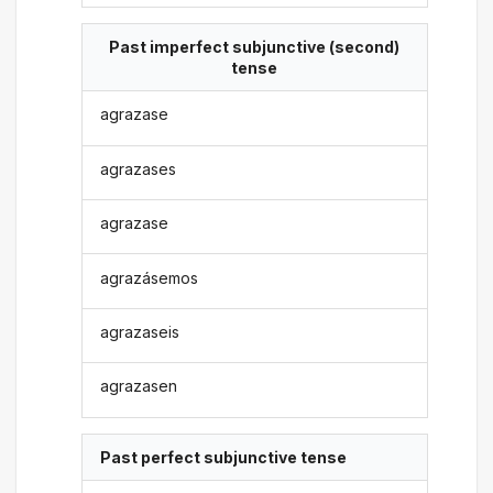
Past imperfect subjunctive (second)
tense
agrazase
agrazases
agrazase
agrazásemos
agrazaseis
agrazasen
Past perfect subjunctive tense