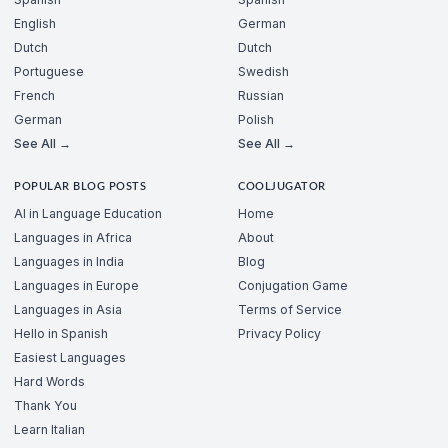
English
German
Dutch
Dutch
Portuguese
Swedish
French
Russian
German
Polish
See All →
See All →
POPULAR BLOG POSTS
COOLJUGATOR
AI in Language Education
Home
Languages in Africa
About
Languages in India
Blog
Languages in Europe
Conjugation Game
Languages in Asia
Terms of Service
Hello in Spanish
Privacy Policy
Easiest Languages
Hard Words
Thank You
Learn Italian