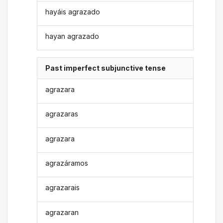
hayáis agrazado
hayan agrazado
Past imperfect subjunctive tense
agrazara
agrazaras
agrazara
agrazáramos
agrazarais
agrazaran