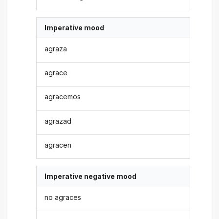
Imperative mood
agraza
agrace
agracemos
agrazad
agracen
Imperative negative mood
no agraces