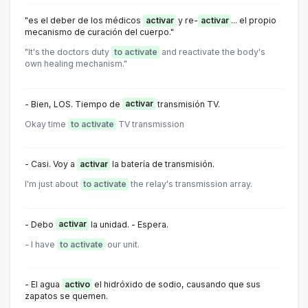
"es el deber de los médicos
activar
y re-
activar
... el propio
mecanismo de curación del cuerpo."
"It's the doctors duty
to activate
and reactivate the body's
own healing mechanism."
- Bien, LOS. Tiempo de
activar
transmisión TV.
Okay time
to activate
TV transmission
- Casi. Voy a
activar
la batería de transmisión.
I'm just about
to activate
the relay's transmission array.
- Debo
activar
la unidad. - Espera.
- l have
to activate
our unit.
- El agua
activo
el hidróxido de sodio, causando que sus
zapatos se quemen.