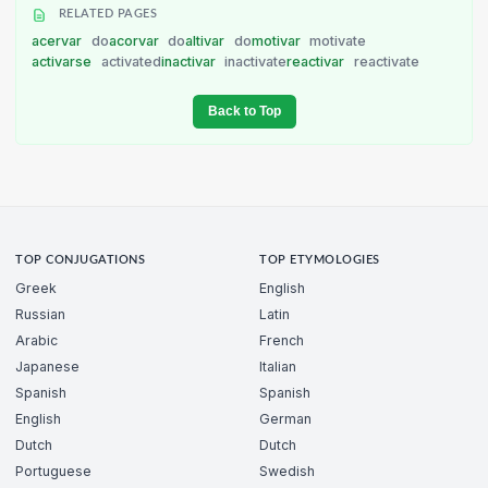
RELATED PAGES
acervar
do
acorvar
do
altivar
do
motivar
motivate
activarse
activated
inactivar
inactivate
reactivar
reactivate
Back to Top
TOP CONJUGATIONS
TOP ETYMOLOGIES
Greek
English
Russian
Latin
Arabic
French
Japanese
Italian
Spanish
Spanish
English
German
Dutch
Dutch
Portuguese
Swedish