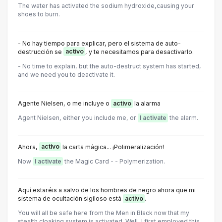
The water has activated the sodium hydroxide,causing your
shoes to burn.
- No hay tiempo para explicar, pero el sistema de auto-
destrucción se
activo
, y te necesitamos para desactivarlo.
- No time to explain, but the auto-destruct system has started,
and we need you to deactivate it.
Agente Nielsen, o me incluye o
activo
la alarma
Agent Nielsen, either you include me, or
I activate
the alarm.
Ahora,
activo
la carta mágica... ¡Polimeralización!
Now
I activate
the Magic Card - - Polymerization.
Aquí estaréis a salvo de los hombres de negro ahora que mi
sistema de ocultación sigiloso está
activo
.
You will all be safe here from the Men in Black now that my
stealth cloaking system is activated. Well, I first employed this