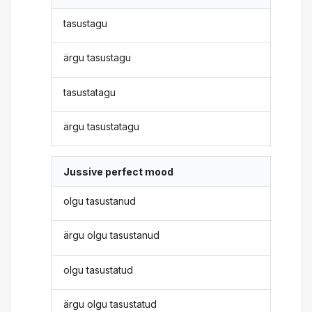
tasustagu
ärgu tasustagu
tasustatagu
ärgu tasustatagu
Jussive perfect mood
olgu tasustanud
ärgu olgu tasustanud
olgu tasustatud
ärgu olgu tasustatud