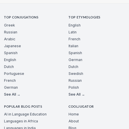
TOP CONJUGATIONS
TOP ETYMOLOGIES
Greek
English
Russian
Latin
Arabic
French
Japanese
Italian
Spanish
Spanish
English
German
Dutch
Dutch
Portuguese
Swedish
French
Russian
German
Polish
See All →
See All →
POPULAR BLOG POSTS
COOLJUGATOR
AI in Language Education
Home
Languages in Africa
About
Languages in India
Blog