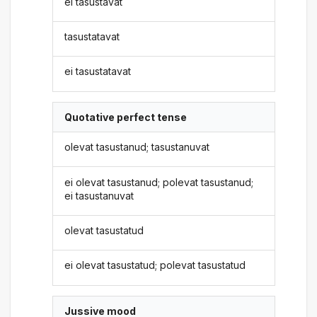
ei tasustavat
tasustatavat
ei tasustatavat
Quotative perfect tense
olevat tasustanud; tasustanuvat
ei olevat tasustanud; polevat tasustanud;
ei tasustanuvat
olevat tasustatud
ei olevat tasustatud; polevat tasustatud
Jussive mood