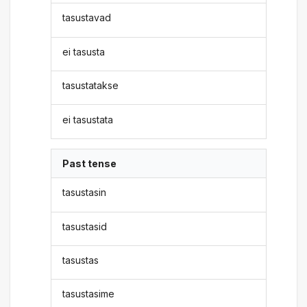
tasustavad
ei tasusta
tasustatakse
ei tasustata
Past tense
tasustasin
tasustasid
tasustas
tasustasime