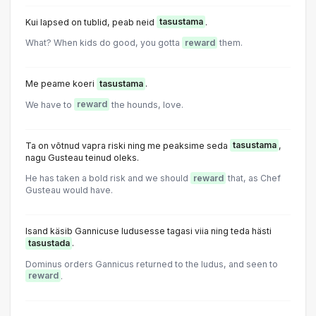
Kui lapsed on tublid, peab neid
tasustama
.
What? When kids do good, you gotta
reward
them.
Me peame koeri
tasustama
.
We have to
reward
the hounds, love.
Ta on võtnud vapra riski ning me peaksime seda
tasustama
,
nagu Gusteau teinud oleks.
He has taken a bold risk and we should
reward
that, as Chef
Gusteau would have.
Isand käsib Gannicuse ludusesse tagasi viia ning teda hästi
tasustada
.
Dominus orders Gannicus returned to the ludus, and seen to
reward
.