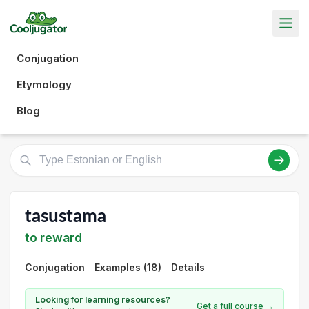
Conjugation
Etymology
Blog
tasustama
to reward
Conjugation
Examples (18)
Details
Looking for learning resources?
Get a full course →