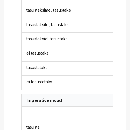
tasustaksime, tasustaks
tasustaksite, tasustaks
tasustaksid, tasustaks
ei tasustaks
tasustataks
ei tasustataks
Imperative mood
-
tasusta