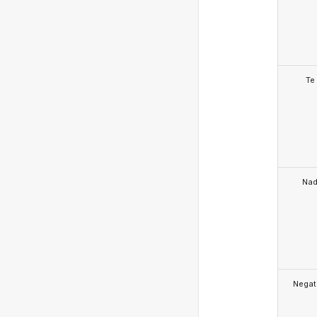
Te
Na
Negat