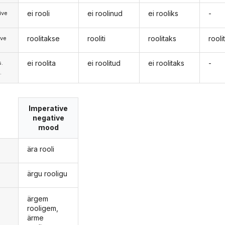
ei rooli
ei roolinud
ei rooliks
-
ive
roolitakse
rooliti
roolitaks
rooli
ive
ei roolita
ei roolitud
ei roolitaks
-
s.
.
Imperative
negative
mood
ära rooli
ärgu rooligu
ärgem
rooligem,
ärme