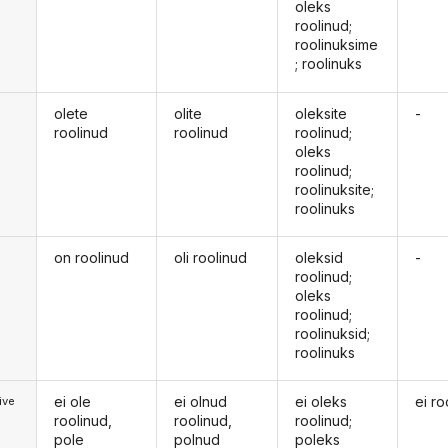
oleks
roolinud;
roolinuksime
; roolinuks
olete
olite
oleksite
-
roolinud
roolinud
roolinud;
oleks
roolinud;
roolinuksite;
roolinuks
on roolinud
oli roolinud
oleksid
-
d
roolinud;
oleks
roolinud;
roolinuksid;
roolinuks
ei ole
ei olnud
ei oleks
ei ro
ive
roolinud,
roolinud,
roolinud;
pole
polnud
poleks