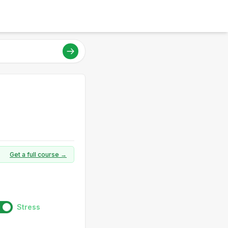
Get a full course →
Stress