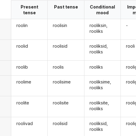
Present
Past tense
Conditional
Imp
tense
mood
m
roolin
roolisin
rooliksin,
-
rooliks
roolid
roolisid
rooliksid,
rooli
rooliks
roolib
roolis
rooliks
rool
roolime
roolisime
rooliksime,
rool
rooliks
roolite
roolisite
rooliksite,
rool
rooliks
roolivad
roolisid
rooliksid,
rool
d
rooliks