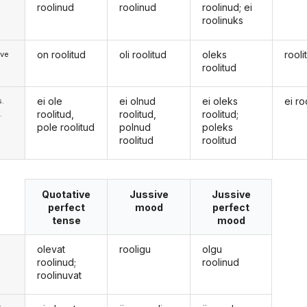
roolinud
roolinud
roolinud; ei
roolinuks
on roolitud
oli roolitud
oleks
rooli
ive
roolitud
ei ole
ei olnud
ei oleks
ei ro
s.
roolitud,
roolitud,
roolitud;
.
pole roolitud
polnud
poleks
roolitud
roolitud
Quotative
Jussive
Jussive
perfect
mood
perfect
tense
mood
olevat
rooligu
olgu
roolinud;
roolinud
roolinuvat