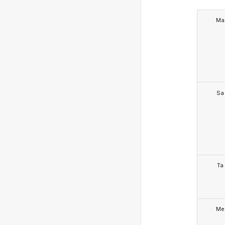
Ma
Sa
Ta
Me