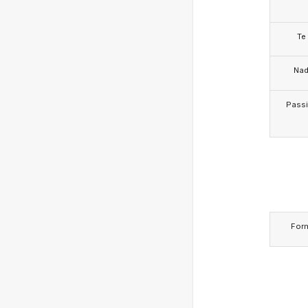
Te
Na
Pass
For