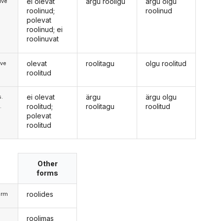
ei olevat
ärgu rooligu
ärgu olgu
ive
roolinud;
roolinud
polevat
roolinud; ei
roolinuvat
olevat
roolitagu
olgu roolitud
ive
roolitud
ei olevat
ärgu
ärgu olgu
s.
roolitud;
roolitagu
roolitud
.
polevat
roolitud
Other
forms
roolides
orm
roolimas