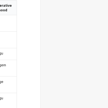
erative
ood
igu
igem
ige
igu