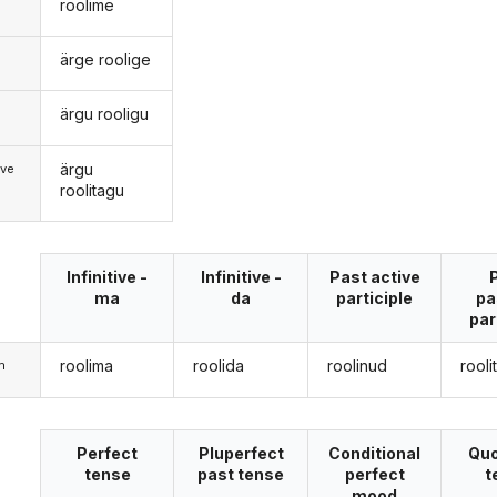
roolime
ärge roolige
ärgu rooligu
d
ärgu
ive
roolitagu
Infinitive -
Infinitive -
Past active
ma
da
participle
pa
par
roolima
roolida
roolinud
rooli
m
Perfect
Pluperfect
Conditional
Quo
tense
past tense
perfect
t
mood