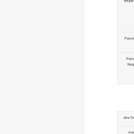
Negat
Pass
Pas
Neg
des f
ma