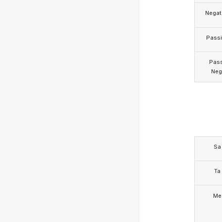
Negat
Pass
Pas
Neg
Sa
Ta
Me