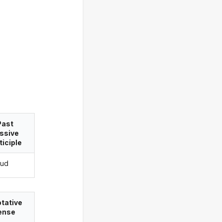
Past
ssive
ticiple
tud
tative
ense