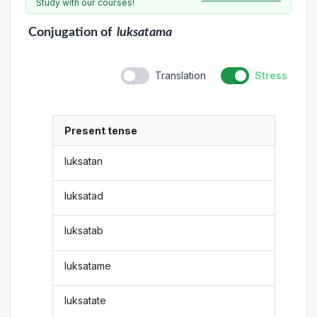
Study with our courses!
Conjugation
of
luksatama
Translation
Stress
Present tense
luksatan
luksatad
luksatab
luksatame
luksatate