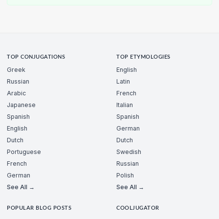
TOP CONJUGATIONS
TOP ETYMOLOGIES
Greek
English
Russian
Latin
Arabic
French
Japanese
Italian
Spanish
Spanish
English
German
Dutch
Dutch
Portuguese
Swedish
French
Russian
German
Polish
See All →
See All →
POPULAR BLOG POSTS
COOLJUGATOR