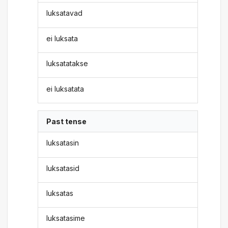
luksatavad
ei luksata
luksatatakse
ei luksatata
Past tense
luksatasin
luksatasid
luksatas
luksatasime