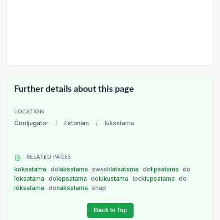
Further details about this page
LOCATION
Cooljugator
/
Estonian
/
luksatama
RELATED PAGES
koksatama
do
laksatama
swash
latsatama
do
lipsatama
do
loksatama
do
lopsatama
do
lukustama
lock
lupsatama
do
lõksatama
do
naksatama
snap
Back to Top