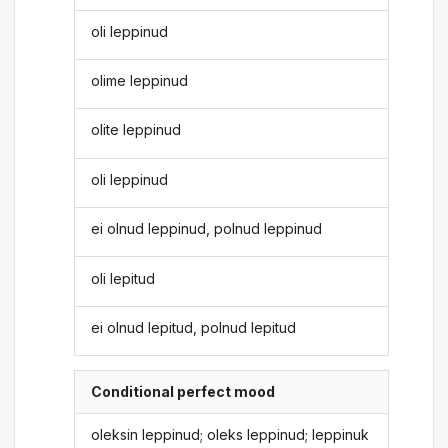
oli leppinud
olime leppinud
olite leppinud
oli leppinud
ei olnud leppinud, polnud leppinud
oli lepitud
ei olnud lepitud, polnud lepitud
Conditional perfect mood
oleksin leppinud; oleks leppinud; leppinuk