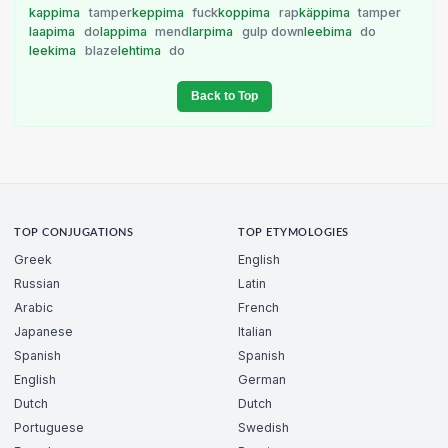
kappima
tamper
keppima
fuck
koppima
rap
käppima
tamper
laapima
do
lappima
mend
larpima
gulp down
leebima
do
leekima
blaze
lehtima
do
Back to Top
TOP CONJUGATIONS
TOP ETYMOLOGIES
Greek
English
Russian
Latin
Arabic
French
Japanese
Italian
Spanish
Spanish
English
German
Dutch
Dutch
Portuguese
Swedish