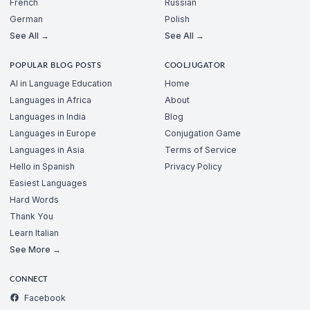
French
Russian
German
Polish
See All →
See All →
POPULAR BLOG POSTS
COOLJUGATOR
AI in Language Education
Home
Languages in Africa
About
Languages in India
Blog
Languages in Europe
Conjugation Game
Languages in Asia
Terms of Service
Hello in Spanish
Privacy Policy
Easiest Languages
Hard Words
Thank You
Learn Italian
See More →
CONNECT
Facebook