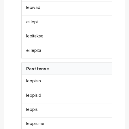
lepivad
ei lepi
lepitakse
ei lepita
Past tense
leppisin
leppisid
leppis
leppisime