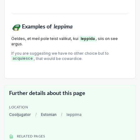
Examples of
leppima
Öeldes, et meil pole teist valikut, kui
leppida
, siis on see
argus.
If you are suggesting we have no other choice but to
acquiesce
, that would be cowardice.
Further details about this page
LOCATION
Cooljugator
/
Estonian
/
leppima
RELATED PAGES