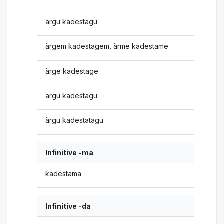
ärgu kadestagu
ärgem kadestagem, ärme kadestame
ärge kadestage
ärgu kadestagu
ärgu kadestatagu
Infinitive -ma
kadestama
Infinitive -da