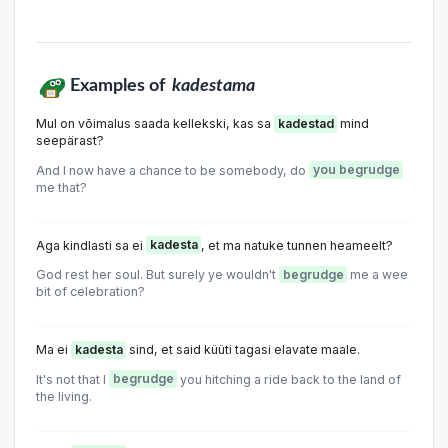
Examples of
kadestama
Mul on võimalus saada kellekski, kas sa
kadestad
mind
seepärast?
And I now have a chance to be somebody, do
you begrudge
me that?
Aga kindlasti sa ei
kadesta
, et ma natuke tunnen heameelt?
God rest her soul. But surely ye wouldn't
begrudge
me a wee
bit of celebration?
Ma ei
kadesta
sind, et said küüti tagasi elavate maale.
It's not that I
begrudge
you hitching a ride back to the land of
the living.