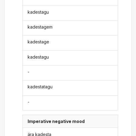
kadestagu
kadestagem
kadestage
kadestagu
-
kadestatagu
-
Imperative negative mood
ära kadesta