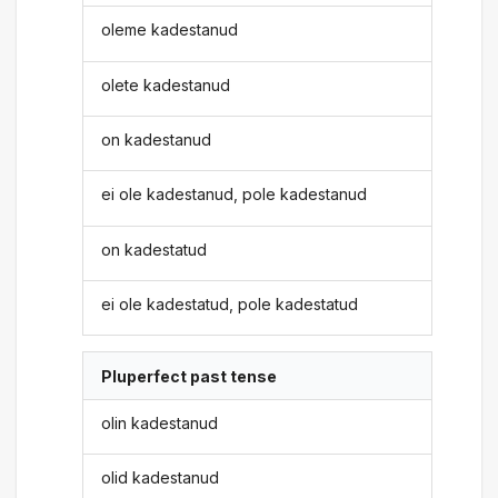
oleme kadestanud
olete kadestanud
on kadestanud
ei ole kadestanud, pole kadestanud
on kadestatud
ei ole kadestatud, pole kadestatud
Pluperfect past tense
olin kadestanud
olid kadestanud