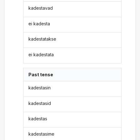
kadestavad
ei kadesta
kadestatakse
ei kadestata
Past tense
kadestasin
kadestasid
kadestas
kadestasime