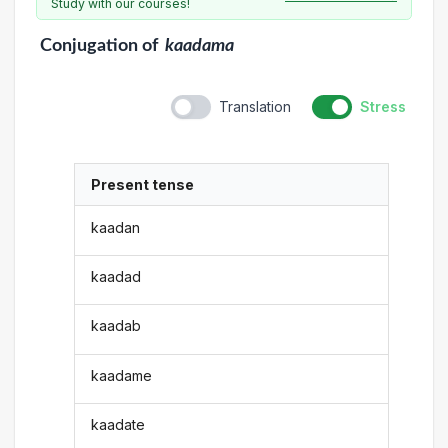
Study with our courses!
Conjugation
of
kaadama
Translation
Stress
Present tense
kaadan
kaadad
kaadab
kaadame
kaadate