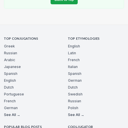
TOP CONJUGATIONS
TOP ETYMOLOGIES
Greek
English
Russian
Latin
Arabic
French
Japanese
Italian
Spanish
Spanish
English
German
Dutch
Dutch
Portuguese
Swedish
French
Russian
German
Polish
See All →
See All →
POPULAR BLOG POSTS
COOLJUGATOR