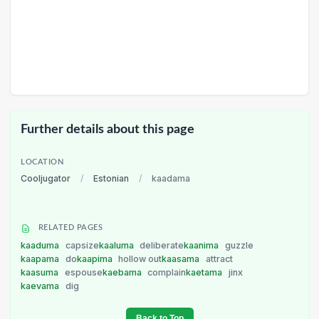
Further details about this page
LOCATION
Cooljugator
/
Estonian
/
kaadama
RELATED PAGES
kaaduma
capsize
kaaluma
deliberate
kaanima
guzzle
kaapama
do
kaapima
hollow out
kaasama
attract
kaasuma
espouse
kaebama
complain
kaetama
jinx
kaevama
dig
Back to Top