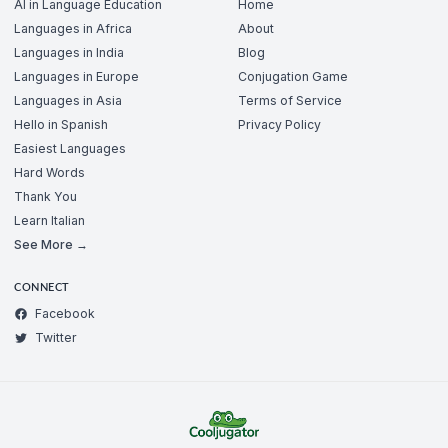
AI in Language Education
Home
Languages in Africa
About
Languages in India
Blog
Languages in Europe
Conjugation Game
Languages in Asia
Terms of Service
Hello in Spanish
Privacy Policy
Easiest Languages
Hard Words
Thank You
Learn Italian
See More →
CONNECT
Facebook
Twitter