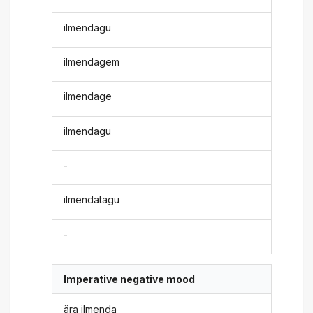
ilmendagu
ilmendagem
ilmendage
ilmendagu
-
ilmendatagu
-
Imperative negative mood
ära ilmenda