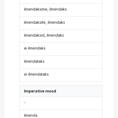
ilmendaksime, ilmendaks
ilmendaksite, ilmendaks
ilmendaksid, ilmendaks
ei ilmendaks
ilmendataks
ei ilmendataks
Imperative mood
-
ilmenda