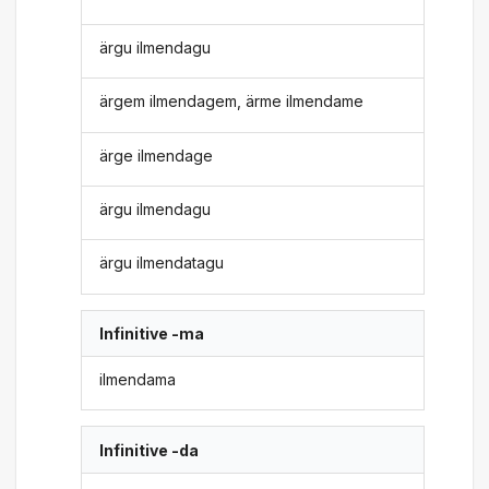
ärgu ilmendagu
ärgem ilmendagem, ärme ilmendame
ärge ilmendage
ärgu ilmendagu
ärgu ilmendatagu
Infinitive -ma
ilmendama
Infinitive -da