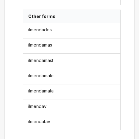
Other forms
ilmendades
ilmendamas
ilmendamast
ilmendamaks
ilmendamata
ilmendav
ilmendatav