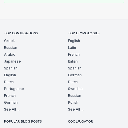
TOP CONJUGATIONS
TOP ETYMOLOGIES
Greek
English
Russian
Latin
Arabic
French
Japanese
Italian
Spanish
Spanish
English
German
Dutch
Dutch
Portuguese
Swedish
French
Russian
German
Polish
See All →
See All →
POPULAR BLOG POSTS
COOLJUGATOR