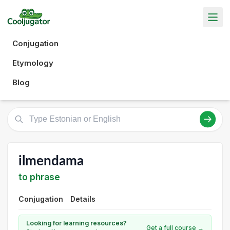
Conjugation
Etymology
Blog
ilmendama
to phrase
Conjugation
Details
Looking for learning resources?
Get a full course →