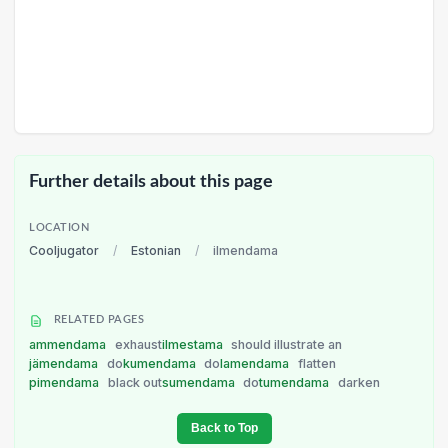
Further details about this page
LOCATION
Cooljugator
/
Estonian
/
ilmendama
RELATED PAGES
ammendama
exhaust
ilmestama
should illustrate an
jämendama
do
kumendama
do
lamendama
flatten
pimendama
black out
sumendama
do
tumendama
darken
Back to Top