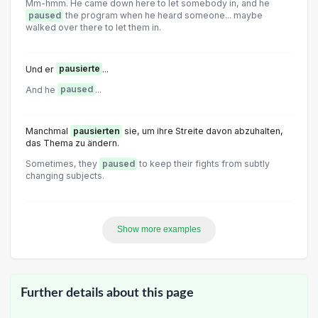
Mm-hmm. He came down here to let somebody in, and he
paused
the program when he heard someone... maybe
walked over there to let them in.
Und er
pausierte
...
And he
paused
...
Manchmal
pausierten
sie, um ihre Streite davon abzuhalten,
das Thema zu ändern.
Sometimes, they
paused
to keep their fights from subtly
changing subjects.
Show more examples
Further details about this page