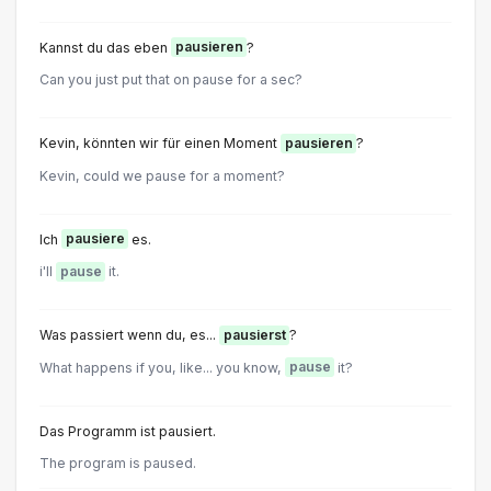
Kannst du das eben
pausieren
?
Can you just put that on pause for a sec?
Kevin, könnten wir für einen Moment
pausieren
?
Kevin, could we pause for a moment?
Ich
pausiere
es.
i'll
pause
it.
Was passiert wenn du, es...
pausierst
?
What happens if you, like... you know,
pause
it?
Das Programm ist pausiert.
The program is paused.