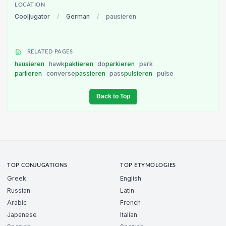
LOCATION
Cooljugator
/
German
/
pausieren
RELATED PAGES
hausieren
hawk
paktieren
do
parkieren
park
parlieren
converse
passieren
pass
pulsieren
pulse
Back to Top
TOP CONJUGATIONS
TOP ETYMOLOGIES
Greek
English
Russian
Latin
Arabic
French
Japanese
Italian