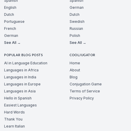
Spanish
Spanish
English
German
Dutch
Dutch
Portuguese
Swedish
French
Russian
German
Polish
See All →
See All →
POPULAR BLOG POSTS
COOLJUGATOR
AI in Language Education
Home
Languages in Africa
About
Languages in India
Blog
Languages in Europe
Conjugation Game
Languages in Asia
Terms of Service
Hello in Spanish
Privacy Policy
Easiest Languages
Hard Words
Thank You
Learn Italian