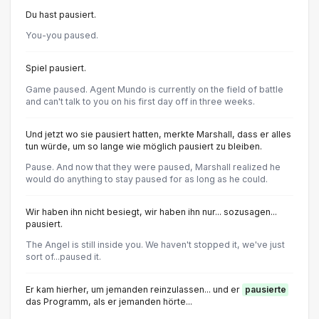
Du hast pausiert.
You-you paused.
Spiel pausiert.
Game paused. Agent Mundo is currently on the field of battle
and can't talk to you on his first day off in three weeks.
Und jetzt wo sie pausiert hatten, merkte Marshall, dass er alles
tun würde, um so lange wie möglich pausiert zu bleiben.
Pause. And now that they were paused, Marshall realized he
would do anything to stay paused for as long as he could.
Wir haben ihn nicht besiegt, wir haben ihn nur... sozusagen...
pausiert.
The Angel is still inside you. We haven't stopped it, we've just
sort of...paused it.
Er kam hierher, um jemanden reinzulassen... und er
pausierte
das Programm, als er jemanden hörte...