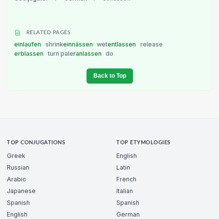
RELATED PAGES
einlaufen
shrink
einnässen
wet
entlassen
release
erblassen
turn pale
ranlassen
do
Back to Top
TOP CONJUGATIONS
TOP ETYMOLOGIES
Greek
English
Russian
Latin
Arabic
French
Japanese
Italian
Spanish
Spanish
English
German