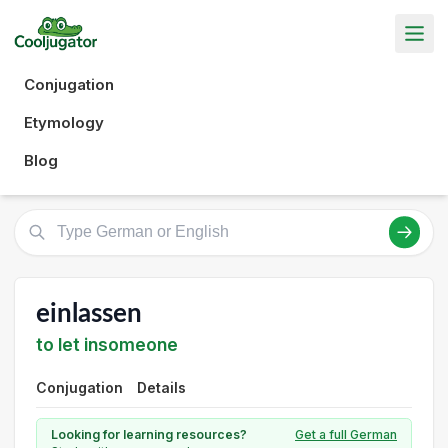
Conjugation
Etymology
Blog
einlassen
to let insomeone
Conjugation
Details
Looking for learning resources?
Get a full German