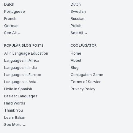
Dutch
Dutch
Portuguese
Swedish
French
Russian
German
Polish
See All →
See All →
POPULAR BLOG POSTS
COOLJUGATOR
AI in Language Education
Home
Languages in Africa
About
Languages in India
Blog
Languages in Europe
Conjugation Game
Languages in Asia
Terms of Service
Hello in Spanish
Privacy Policy
Easiest Languages
Hard Words
Thank You
Learn Italian
See More →