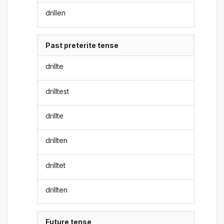
drillen
Past preterite tense
drillte
drilltest
drillte
drillten
drilltet
drillten
Future tense