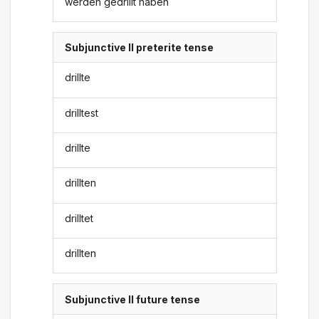
werden gedrillt haben
Subjunctive II preterite tense
drillte
drilltest
drillte
drillten
drilltet
drillten
Subjunctive II future tense