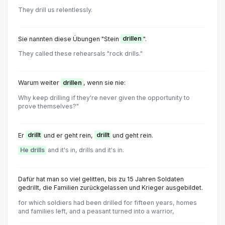
They drill us relentlessly.
Sie nannten diese Übungen "Stein
drillen
".
They called these rehearsals "rock drills."
Warum weiter
drillen
, wenn sie nie:
Why keep drilling if they're never given the opportunity to
prove themselves?"
Er
drillt
und er geht rein,
drillt
und geht rein.
He drills
and it's in, drills and it's in.
Dafür hat man so viel gelitten, bis zu 15 Jahren Soldaten
gedrillt, die Familien zurückgelassen und Krieger ausgebildet.
for which soldiers had been drilled for fifteen years, homes
and families left, and a peasant turned into a warrior,