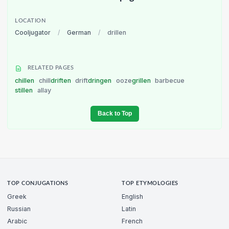
LOCATION
Cooljugator
/
German
/
drillen
RELATED PAGES
chillen
chill
driften
drift
dringen
ooze
grillen
barbecue
stillen
allay
Back to Top
TOP CONJUGATIONS
TOP ETYMOLOGIES
Greek
English
Russian
Latin
Arabic
French