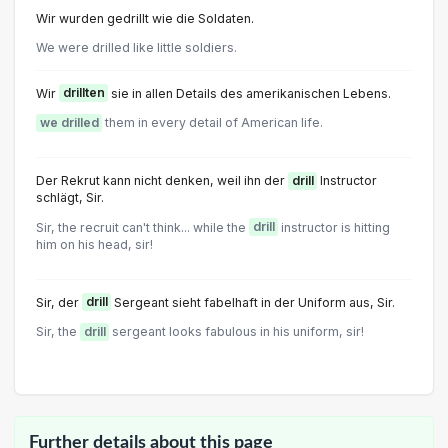
Wir wurden gedrillt wie die Soldaten.
We were drilled like little soldiers.
Wir
drillten
sie in allen Details des amerikanischen Lebens.
we drilled
them in every detail of American life.
Der Rekrut kann nicht denken, weil ihn der
drill
Instructor
schlägt, Sir.
Sir, the recruit can't think... while the
drill
instructor is hitting
him on his head, sir!
Sir, der
drill
Sergeant sieht fabelhaft in der Uniform aus, Sir.
Sir, the
drill
sergeant looks fabulous in his uniform, sir!
Further details about this page