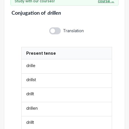
Study with our courses!
course →
Conjugation
of
drillen
Translation
Present tense
drille
drillst
drillt
drillen
drillt