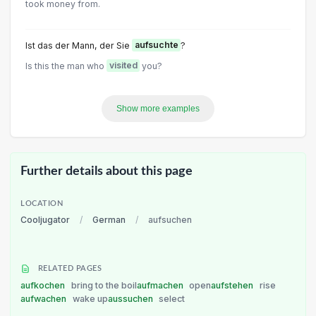
took money from.
Ist das der Mann, der Sie
aufsuchte
?
Is this the man who
visited
you?
Show more examples
Further details about this page
LOCATION
Cooljugator
/
German
/
aufsuchen
RELATED PAGES
aufkochen
bring to the boil
aufmachen
open
aufstehen
rise
aufwachen
wake up
aussuchen
select