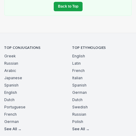
Back to Top
TOP CONJUGATIONS
TOP ETYMOLOGIES
Greek
English
Russian
Latin
Arabic
French
Japanese
Italian
Spanish
Spanish
English
German
Dutch
Dutch
Portuguese
Swedish
French
Russian
German
Polish
See All →
See All →