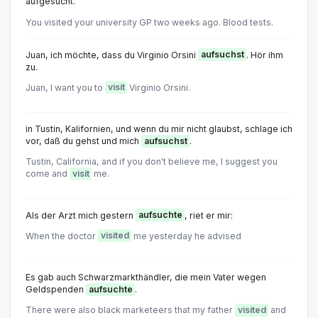
aufgesucht.
You visited your university GP two weeks ago. Blood tests.
Juan, ich möchte, dass du Virginio Orsini
aufsuchst
. Hör ihm
zu.
Juan, I want you to
visit
Virginio Orsini.
in Tustin, Kalifornien, und wenn du mir nicht glaubst, schlage ich
vor, daß du gehst und mich
aufsuchst
.
Tustin, California, and if you don't believe me, I suggest you
come and
visit
me.
Als der Arzt mich gestern
aufsuchte
, riet er mir:
When the doctor
visited
me yesterday he advised
Es gab auch Schwarzmarkthändler, die mein Vater wegen
Geldspenden
aufsuchte
.
There were also black marketeers that my father
visited
and