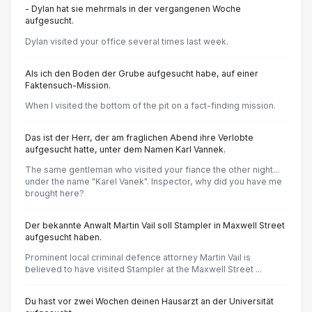
- Dylan hat sie mehrmals in der vergangenen Woche
aufgesucht.
Dylan visited your office several times last week.
Als ich den Boden der Grube aufgesucht habe, auf einer
Faktensuch-Mission.
When I visited the bottom of the pit on a fact-finding mission.
Das ist der Herr, der am fraglichen Abend ihre Verlobte
aufgesucht hatte, unter dem Namen Karl Vannek.
The same gentleman who visited your fiance the other night...
under the name "Karel Vanek". Inspector, why did you have me
brought here?
Der bekannte Anwalt Martin Vail soll Stampler in Maxwell Street
aufgesucht haben.
Prominent local criminal defence attorney Martin Vail is
believed to have visited Stampler at the Maxwell Street ...
Du hast vor zwei Wochen deinen Hausarzt an der Universität