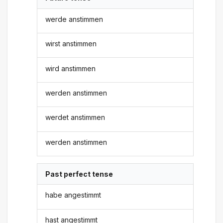
werde anstimmen
wirst anstimmen
wird anstimmen
werden anstimmen
werdet anstimmen
werden anstimmen
Past perfect tense
habe angestimmt
hast angestimmt