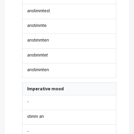
anstimmtest
anstimmte
anstimmten
anstimmtet
anstimmten
Imperative mood
-
stimm an
-