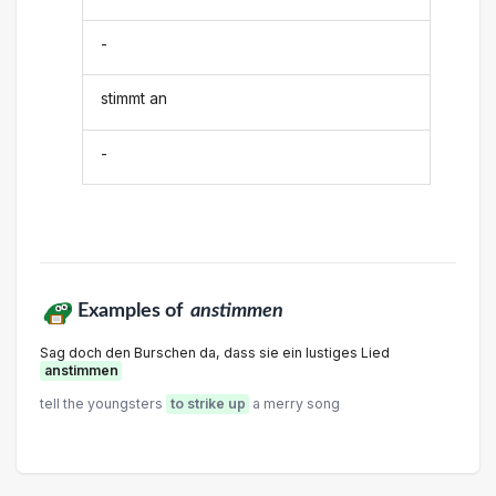
-
stimmt an
-
Examples of
anstimmen
Sag doch den Burschen da, dass sie ein lustiges Lied
anstimmen
tell the youngsters
to strike up
a merry song