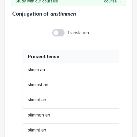
Study with our courses!
course →
Conjugation
of
anstimmen
Translation
Present tense
stimm an
stimmst an
stimmt an
stimmen an
stimmt an