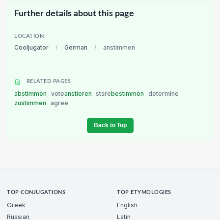
Further details about this page
LOCATION
Cooljugator
/
German
/
anstimmen
RELATED PAGES
abstimmen
vote
anstieren
stare
bestimmen
determine
zustimmen
agree
Back to Top
TOP CONJUGATIONS
TOP ETYMOLOGIES
Greek
English
Russian
Latin