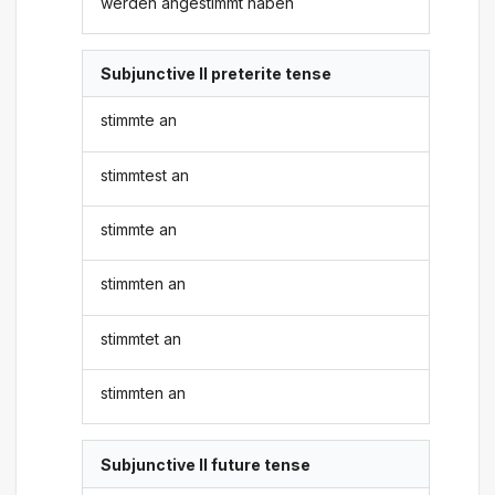
werden angestimmt haben
Subjunctive II preterite tense
stimmte an
stimmtest an
stimmte an
stimmten an
stimmtet an
stimmten an
Subjunctive II future tense