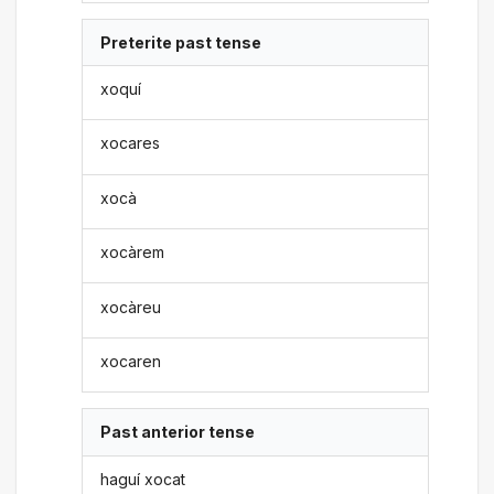
Preterite past tense
xoquí
xocares
xocà
xocàrem
xocàreu
xocaren
Past anterior tense
haguí xocat