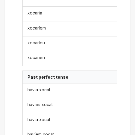
xocaria
xocaríem
xocaríeu
xocarien
Past perfect tense
havia xocat
havies xocat
havia xocat
havíem xocat