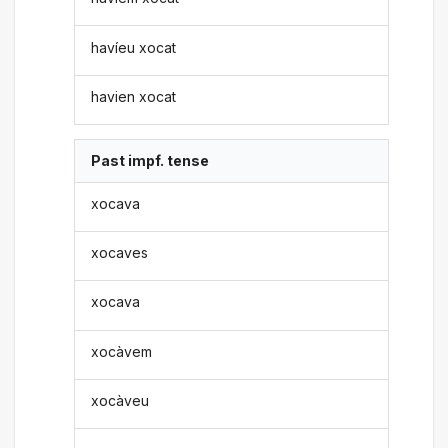
havíeu xocat
havien xocat
Past impf. tense
xocava
xocaves
xocava
xocàvem
xocàveu