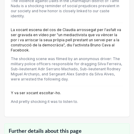
The violence against Dalits in the Dharmapuri district of Tamil
Nadu is a shocking reminder of social prejudices prevalent in
our society and how honor is closely linked to our caste
identity.
La xocant escena del cos de Claudia arrossegat per l'asfalt va
ser gravada en vídeo per "un mediactivista que va vèncer la
por i va arriscar la seua pròpia pell prestant un servei per a la
construcció de la democràcia", diu l'activista Bruno Cava al
Facebook.
The shocking scene was filmed by an anonymous driver: The
military police officers responsible for dragging Silva Ferreira,
Sub-lieutenant Adir Serrano Machado, Sub-lieutenant Rodney
Miguel Archanjo, and Sergeant Alex Sandro da Silva Alves,
were arrested the following day.
Y va ser xocant escoltar-ho.
And pretty shocking it was to listen to.
Further details about this page