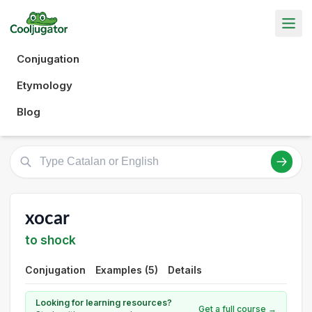
Conjugation
Etymology
Blog
xocar
to shock
Conjugation
Examples (5)
Details
Looking for learning resources?
Get a full course →