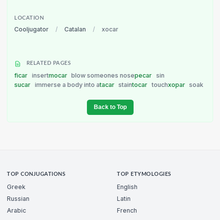
LOCATION
Cooljugator
/
Catalan
/
xocar
RELATED PAGES
ficar
insert
mocar
blow someones nose
pecar
sin
sucar
immerse a body into a
tacar
stain
tocar
touch
xopar
soak
Back to Top
TOP CONJUGATIONS
TOP ETYMOLOGIES
Greek
English
Russian
Latin
Arabic
French