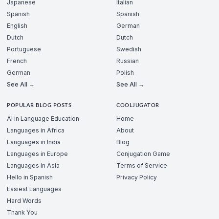
Japanese
Italian
Spanish
Spanish
English
German
Dutch
Dutch
Portuguese
Swedish
French
Russian
German
Polish
See All →
See All →
POPULAR BLOG POSTS
COOLJUGATOR
AI in Language Education
Home
Languages in Africa
About
Languages in India
Blog
Languages in Europe
Conjugation Game
Languages in Asia
Terms of Service
Hello in Spanish
Privacy Policy
Easiest Languages
Hard Words
Thank You