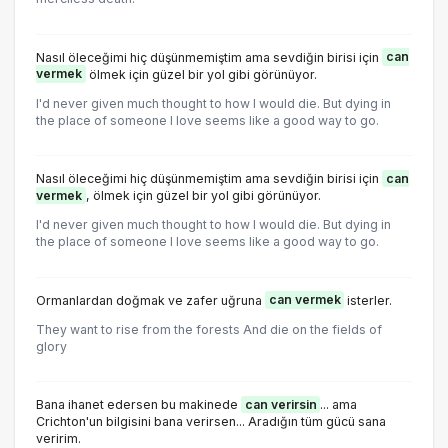
Nasıl öleceğimi hiç düşünmemiştim ama sevdiğin birisi için
can
vermek
ölmek için güzel bir yol gibi görünüyor.
I'd never given much thought to how I would die. But dying in
the place of someone I love seems like a good way to go.
Nasıl öleceğimi hiç düşünmemiştim ama sevdiğin birisi için
can
vermek
, ölmek için güzel bir yol gibi görünüyor.
I'd never given much thought to how I would die. But dying in
the place of someone I love seems like a good way to go.
Ormanlardan doğmak ve zafer uğruna
can vermek
isterler.
They want to rise from the forests And die on the fields of
glory
Bana ihanet edersen bu makinede
can verirsin
... ama
Crichton'un bilgisini bana verirsen... Aradığın tüm gücü sana
veririm.