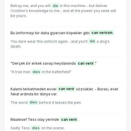
Betray me, and you will
die
in this machine... but deliver
Crichton's knowledge to me... and all the power you seek will
be yours.
Bu üniformayı bir daha giyersen köpekler gibi
can verirsin
.
You dare wear this uniform again... and you'll
die
a dog's
death.
"Gerçek bir erkek savaş meydanınıda
can verir
."
"A true man
dies
in the battlefield"
Kalemi terketmeden evvel
can verir
sözcükler. - Burası, evet
fakat ardında bir dünya var.
The word
dies
before it leaves the pen.
Maalesef Tess olay yerinde
can verir
.
Sadly Tess
dies
on the scene.