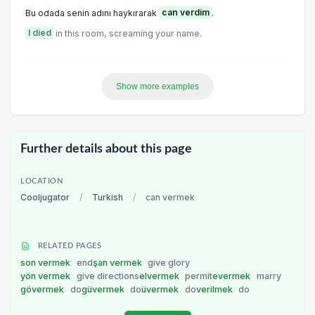
Bu odada senin adını haykırarak
can verdim
.
I died
in this room, screaming your name.
Show more examples
Further details about this page
LOCATION
Cooljugator
/
Turkish
/
can vermek
RELATED PAGES
son vermek
end
şan vermek
give glory
yön vermek
give directions
elvermek
permit
evermek
marry
gövermek
do
güvermek
do
üvermek
do
verilmek
do