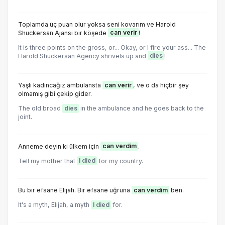
Toplamda üç puan olur yoksa seni kovarım ve Harold
Shuckersan Ajansı bir köşede
can verir
!
It is three points on the gross, or... Okay, or I fire your ass... The
Harold Shuckersan Agency shrivels up and
dies
!
Yaşlı kadıncağız ambulansta
can verir
, ve o da hiçbir şey
olmamış gibi çekip gider.
The old broad
dies
in the ambulance and he goes back to the
joint.
Anneme deyin ki ülkem için
can verdim
.
Tell my mother that
I died
for my country.
Bu bir efsane Elijah. Bir efsane uğruna
can verdim
ben.
It's a myth, Elijah, a myth
I died
for.