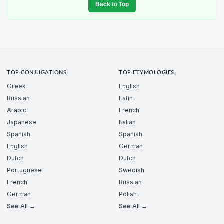
Back to Top
TOP CONJUGATIONS
TOP ETYMOLOGIES
Greek
English
Russian
Latin
Arabic
French
Japanese
Italian
Spanish
Spanish
English
German
Dutch
Dutch
Portuguese
Swedish
French
Russian
German
Polish
See All →
See All →