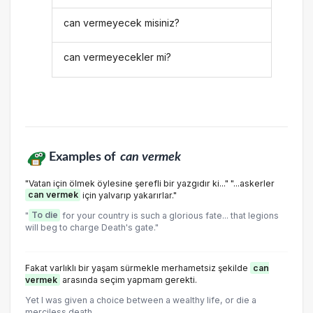
can vermeyecek misiniz?
can vermeyecekler mi?
Examples of
can vermek
"Vatan için ölmek öylesine şerefli bir yazgıdır ki..." "...askerler
can vermek
için yalvarıp yakarırlar."
"
To die
for your country is such a glorious fate... that legions
will beg to charge Death's gate."
Fakat varlıklı bir yaşam sürmekle merhametsiz şekilde
can
vermek
arasında seçim yapmam gerekti.
Yet I was given a choice between a wealthy life, or die a
merciless death.