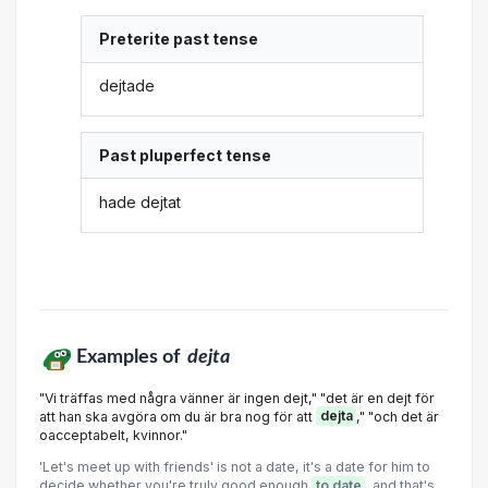
Preterite past tense
dejtade
Past pluperfect tense
hade dejtat
Examples of
dejta
"Vi träffas med några vänner är ingen dejt," "det är en dejt för
att han ska avgöra om du är bra nog för att
dejta
," "och det är
oacceptabelt, kvinnor."
'Let's meet up with friends' is not a date, it's a date for him to
decide whether you're truly good enough
to date
, and that's