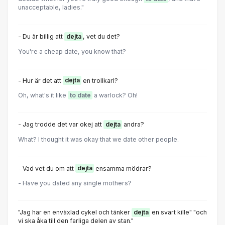
unacceptable, ladies."
- Du är billig att
dejta
, vet du det?
You're a cheap date, you know that?
- Hur är det att
dejta
en trollkarl?
Oh, what's it like
to date
a warlock? Oh!
- Jag trodde det var okej att
dejta
andra?
What? I thought it was okay that we date other people.
- Vad vet du om att
dejta
ensamma mödrar?
- Have you dated any single mothers?
"Jag har en enväxlad cykel och tänker
dejta
en svart kille" "och
vi ska åka till den farliga delen av stan."