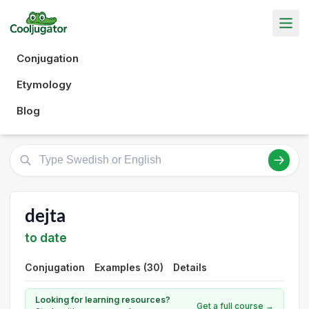
Conjugation
Etymology
Blog
dejta
to date
Conjugation
Examples (30)
Details
Looking for learning resources?
Get a full course →