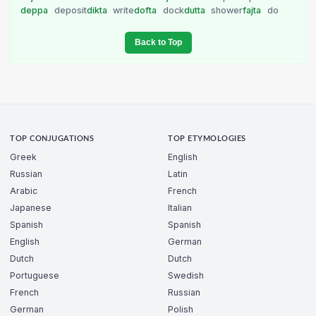
deppa
deposit
dikta
write
dofta
dock
dutta
shower
fajta
do
Back to Top
TOP CONJUGATIONS
TOP ETYMOLOGIES
Greek
English
Russian
Latin
Arabic
French
Japanese
Italian
Spanish
Spanish
English
German
Dutch
Dutch
Portuguese
Swedish
French
Russian
German
Polish