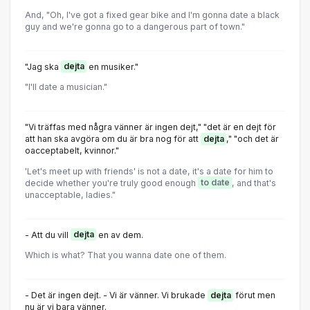
And, "Oh, I've got a fixed gear bike and I'm gonna date a black
guy and we're gonna go to a dangerous part of town."
"Jag ska
dejta
en musiker."
"I'll date a musician."
"Vi träffas med några vänner är ingen dejt," "det är en dejt för
att han ska avgöra om du är bra nog för att
dejta
," "och det är
oacceptabelt, kvinnor."
'Let's meet up with friends' is not a date, it's a date for him to
decide whether you're truly good enough
to date
, and that's
unacceptable, ladies."
- Att du vill
dejta
en av dem.
Which is what? That you wanna date one of them.
- Det är ingen dejt. - Vi är vänner. Vi brukade
dejta
förut men
nu är vi bara vänner.