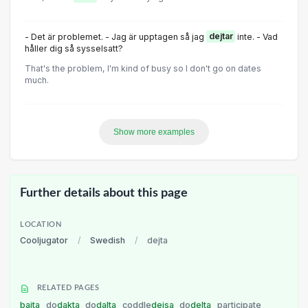
- Det är problemet. - Jag är upptagen så jag
dejtar
inte. - Vad
håller dig så sysselsatt?
That's the problem, I'm kind of busy so I don't go on dates
much.
Show more examples
Further details about this page
LOCATION
Cooljugator
/
Swedish
/
dejta
RELATED PAGES
bajta
do
dakta
do
dalta
coddle
dejsa
do
delta
participate