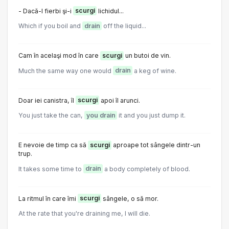
- Dacă-l fierbi şi-i
scurgi
lichidul...
Which if you boil and
drain
off the liquid...
Cam în acelaşi mod în care
scurgi
un butoi de vin.
Much the same way one would
drain
a keg of wine.
Doar iei canistra, îl
scurgi
apoi îl arunci.
You just take the can,
you drain
it and you just dump it.
E nevoie de timp ca să
scurgi
aproape tot sângele dintr-un
trup.
It takes some time to
drain
a body completely of blood.
La ritmul în care îmi
scurgi
sângele, o să mor.
At the rate that you're draining me, I will die.