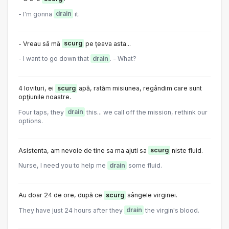
- I'm gonna
drain
it.
- Vreau să mă
scurg
pe ţeava asta...
- I want to go down that
drain
. - What?
4 lovituri, ei
scurg
apă, ratăm misiunea, regândim care sunt
opţiunile noastre.
Four taps, they
drain
this... we call off the mission, rethink our
options.
Asistenta, am nevoie de tine sa ma ajuti sa
scurg
niste fluid.
Nurse, I need you to help me
drain
some fluid.
Au doar 24 de ore, după ce
scurg
sângele virginei.
They have just 24 hours after they
drain
the virgin's blood.