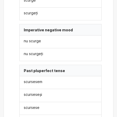
scurge
scurgeți
Imperative negative mood
nu scurge
nu scurgeți
Past pluperfect tense
scursesem
scurseseși
scursese