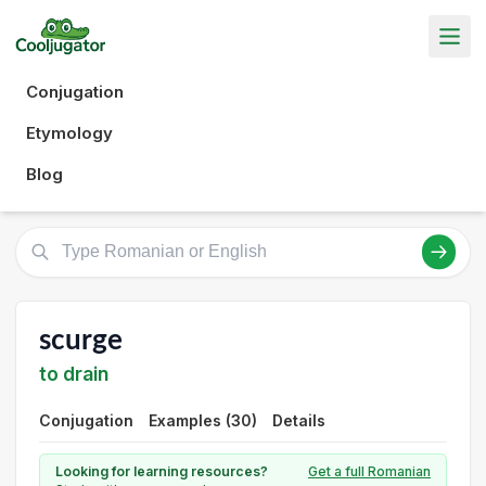
Conjugation
Etymology
Blog
scurge
to drain
Conjugation
Examples (30)
Details
Looking for learning resources?
Get a full Romanian