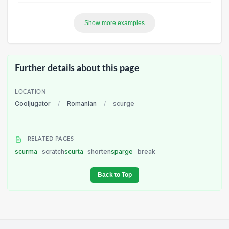
Show more examples
Further details about this page
LOCATION
Cooljugator
/
Romanian
/
scurge
RELATED PAGES
scurma
scratch
scurta
shorten
sparge
break
Back to Top