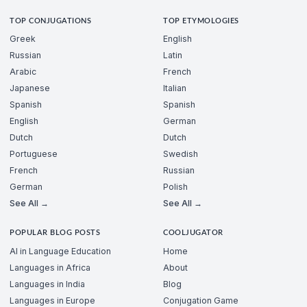
TOP CONJUGATIONS
TOP ETYMOLOGIES
Greek
English
Russian
Latin
Arabic
French
Japanese
Italian
Spanish
Spanish
English
German
Dutch
Dutch
Portuguese
Swedish
French
Russian
German
Polish
See All →
See All →
POPULAR BLOG POSTS
COOLJUGATOR
AI in Language Education
Home
Languages in Africa
About
Languages in India
Blog
Languages in Europe
Conjugation Game