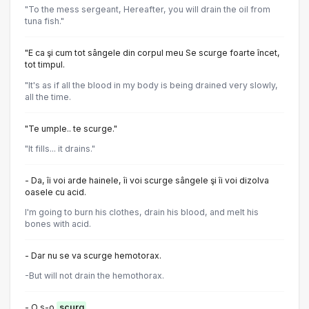
"To the mess sergeant, Hereafter, you will drain the oil from
tuna fish."
"E ca şi cum tot sângele din corpul meu Se scurge foarte încet,
tot timpul.
"It's as if all the blood in my body is being drained very slowly,
all the time.
"Te umple.. te scurge."
"It fills... it drains."
- Da, îi voi arde hainele, îi voi scurge sângele şi îi voi dizolva
oasele cu acid.
I'm going to burn his clothes, drain his blood, and melt his
bones with acid.
- Dar nu se va scurge hemotorax.
-But will not drain the hemothorax.
- O s-o
scurg
.