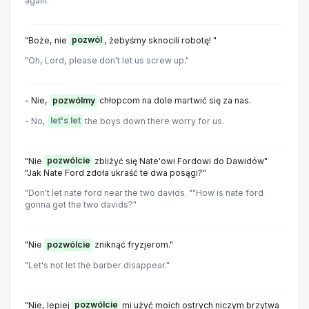
again.
"Boże, nie
pozwól
, żebyśmy sknocili robotę! "
"Oh, Lord, please don't let us screw up."
- Nie,
pozwólmy
chłopcom na dole martwić się za nas.
- No,
let's let
the boys down there worry for us.
"Nie
pozwólcie
zbliżyć się Nate'owi Fordowi do Dawidów"
"Jak Nate Ford zdoła ukraść te dwa posągi?"
"Don't let nate ford near the two davids. ""How is nate ford
gonna get the two davids?"
"Nie
pozwólcie
zniknąć fryzjerom."
"Let's not let the barber disappear."
"Nie, lepiej
pozwólcie
mi użyć moich ostrych niczym brzytwa