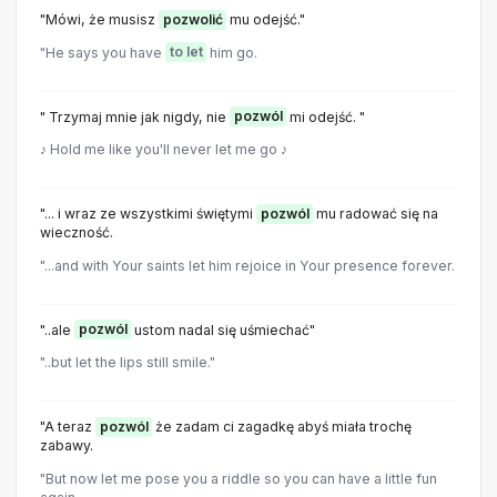
"Mówi, że musisz
pozwolić
mu odejść."
"He says you have
to let
him go.
" Trzymaj mnie jak nigdy, nie
pozwól
mi odejść. "
♪ Hold me like you'll never let me go ♪
"... i wraz ze wszystkimi świętymi
pozwól
mu radować się na
wieczność.
"...and with Your saints let him rejoice in Your presence forever.
"..ale
pozwól
ustom nadal się uśmiechać"
"..but let the lips still smile."
"A teraz
pozwól
że zadam ci zagadkę abyś miała trochę
zabawy.
"But now let me pose you a riddle so you can have a little fun