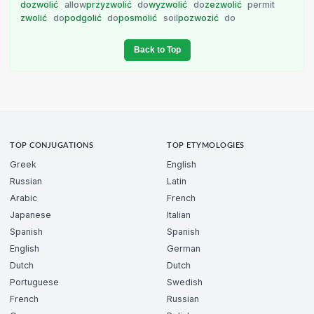
dozwolić
allow
przyzwolić
do
wyzwolić
do
zezwolić
permit
zwolić
do
podgolić
do
posmolić
soil
pozwozić
do
Back to Top
TOP CONJUGATIONS
TOP ETYMOLOGIES
Greek
English
Russian
Latin
Arabic
French
Japanese
Italian
Spanish
Spanish
English
German
Dutch
Dutch
Portuguese
Swedish
French
Russian