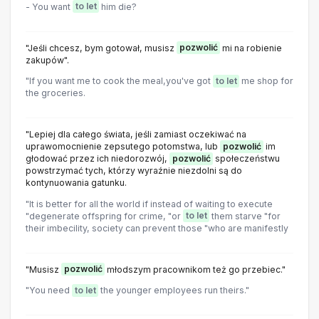
- You want
to let
him die?
"Jeśli chcesz, bym gotował, musisz
pozwolić
mi na robienie
zakupów".
"If you want me to cook the meal,you've got
to let
me shop for
the groceries.
"Lepiej dla całego świata, jeśli zamiast oczekiwać na
uprawomocnienie zepsutego potomstwa, lub
pozwolić
im
głodować przez ich niedorozwój,
pozwolić
społeczeństwu
powstrzymać tych, którzy wyraźnie niezdolni są do
kontynuowania gatunku.
"It is better for all the world if instead of waiting to execute
"degenerate offspring for crime, "or
to let
them starve "for
their imbecility, society can prevent those "who are manifestly
"Musisz
pozwolić
młodszym pracownikom też go przebiec."
"You need
to let
the younger employees run theirs."