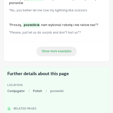
piorunów
"No, you better let me Use my lightning like scissors
"Proszę,
pozwólcie
nam wykonać robotę i nie rańcie nas"?
"Please, just let us do ourjob and don"t hurt us"?
Show more examples
Further details about this page
LOCATION
Cooljugator
/
Polish
/
pozwolić
RELATED PAGES