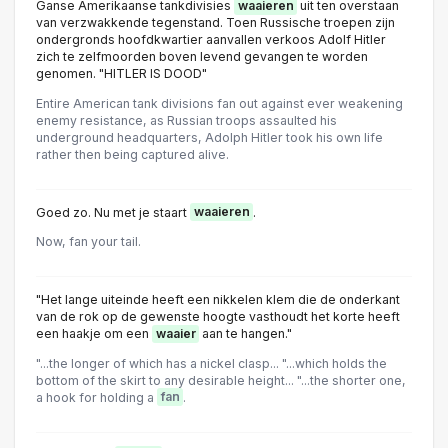
Ganse Amerikaanse tankdivisies
waaieren
uit ten overstaan
van verzwakkende tegenstand. Toen Russische troepen zijn
ondergronds hoofdkwartier aanvallen verkoos Adolf Hitler
zich te zelfmoorden boven levend gevangen te worden
genomen. "HITLER IS DOOD"
Entire American tank divisions fan out against ever weakening
enemy resistance, as Russian troops assaulted his
underground headquarters, Adolph Hitler took his own life
rather then being captured alive.
Goed zo. Nu met je staart
waaieren
.
Now, fan your tail.
"Het lange uiteinde heeft een nikkelen klem die de onderkant
van de rok op de gewenste hoogte vasthoudt het korte heeft
een haakje om een
waaier
aan te hangen."
"...the longer of which has a nickel clasp... "...which holds the
bottom of the skirt to any desirable height... "...the shorter one,
a hook for holding a
fan
.