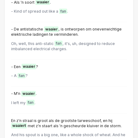
- Als 'n soort
waaier
.
- Kind of spread out like a
fan
.
- De antistatische
waaier
, is ontworpen om onevenwichtige
elektrische ladingen te verminderen.
Oh, well, this anti-static
fan
, it's, uh, designed to reduce
imbalanced electrical charges.
- Een
waaier
?
- A
fan
?
- M'n
waaier
.
I left my
fan
.
En z'n straal is groot als de grootste tarweschoof, en hij
waaiert
met z'n staart als 'n gescheurde kIuiver in de storm.
And his spout is a big one, like a whole shock of wheat. And he