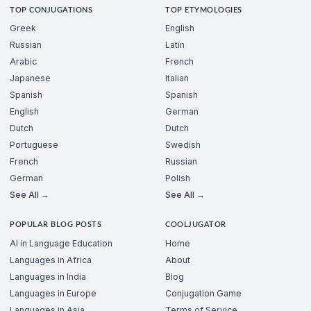
TOP CONJUGATIONS
TOP ETYMOLOGIES
Greek
English
Russian
Latin
Arabic
French
Japanese
Italian
Spanish
Spanish
English
German
Dutch
Dutch
Portuguese
Swedish
French
Russian
German
Polish
See All →
See All →
POPULAR BLOG POSTS
COOLJUGATOR
AI in Language Education
Home
Languages in Africa
About
Languages in India
Blog
Languages in Europe
Conjugation Game
Languages in Asia
Terms of Service