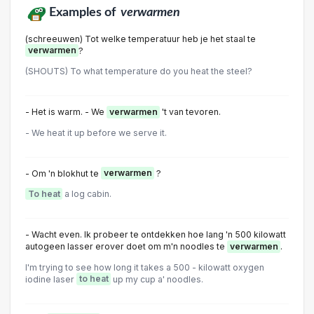
Examples of
verwarmen
(schreeuwen) Tot welke temperatuur heb je het staal te
verwarmen
?
(SHOUTS) To what temperature do you heat the steel?
- Het is warm. - We
verwarmen
't van tevoren.
- We heat it up before we serve it.
- Om 'n blokhut te
verwarmen
?
To heat
a log cabin.
- Wacht even. Ik probeer te ontdekken hoe lang 'n 500 kilowatt
autogeen lasser erover doet om m'n noodles te
verwarmen
.
I'm trying to see how long it takes a 500 - kilowatt oxygen
iodine laser
to heat
up my cup a' noodles.