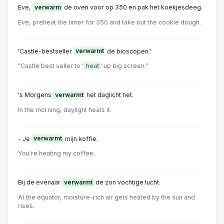
Eve,
verwarm
de oven voor op 350 en pak het koekjesdeeg.
Eve, preheat the timer for 350 and take out the cookie dough.
'Castle-bestseller
verwarmt
de bioscopen.'
"Castle best seller to '
heat
' up big screen."
's Morgens
verwarmt
het daglicht het.
In the morning, daylight heats it.
- Je
verwarmt
mijn koffie.
You're heating my coffee.
Bij de evenaar
verwarmt
de zon vochtige lucht.
At the equator, moisture-rich air gets heated by the sun and
rises.