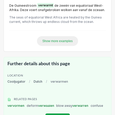
De Guineestroom
verwarmt
de zeeën van equatoriaal West-
Afrika. Deze voert onafgebroken wolken aan vanaf de oceaan.
The seas of equatorial West Africa are heated by the Guinea
current, which throws up endless cloud from the ocean.
Show more examples
Further details about this page
LOCATION
Cooljugator
/
Dutch
/
verwarmen
RELATED PAGES
vervormen
deform
verwaaien
blow away
verwarren
confuse