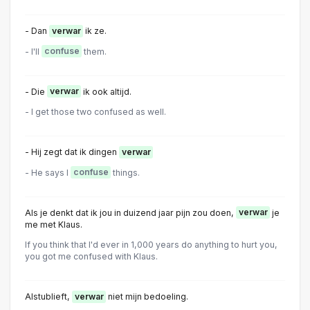
- Dan
verwar
ik ze.
- I'll
confuse
them.
- Die
verwar
ik ook altijd.
- I get those two confused as well.
- Hij zegt dat ik dingen
verwar
- He says I
confuse
things.
Als je denkt dat ik jou in duizend jaar pijn zou doen,
verwar
je
me met Klaus.
If you think that I'd ever in 1,000 years do anything to hurt you,
you got me confused with Klaus.
Alstublieft,
verwar
niet mijn bedoeling.