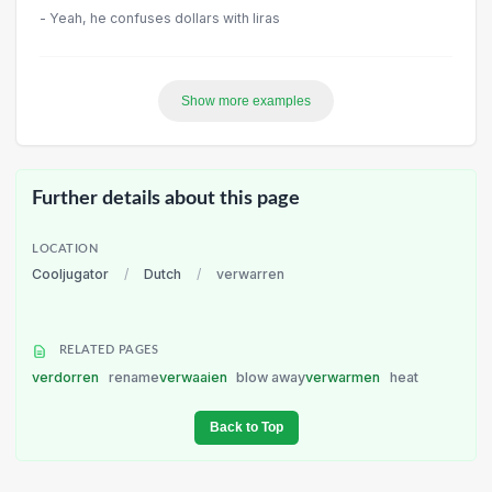
- Yeah, he confuses dollars with Iiras
Show more examples
Further details about this page
LOCATION
Cooljugator
/
Dutch
/
verwarren
RELATED PAGES
verdorren
rename
verwaaien
blow away
verwarmen
heat
Back to Top