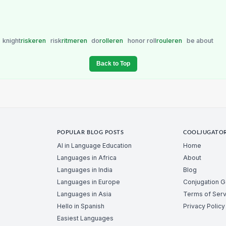
knight
riskeren
risk
ritmeren
do
rolleren
honor roll
rouleren
be about
Back to Top
POPULAR BLOG POSTS
COOLJUGATO
AI in Language Education
Home
Languages in Africa
About
Languages in India
Blog
Languages in Europe
Conjugation 
Languages in Asia
Terms of Serv
Hello in Spanish
Privacy Policy
Easiest Languages