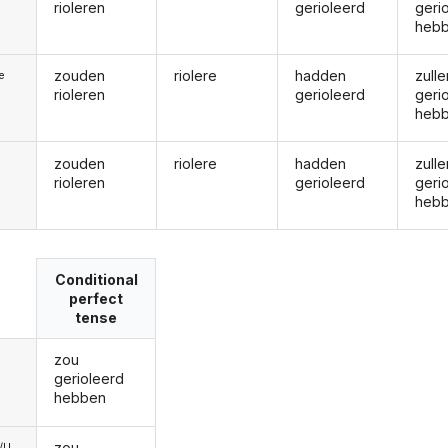
rioleren
gerioleerd
geri
heb
zouden
riolere
hadden
zulle
ie
rioleren
gerioleerd
geri
heb
zouden
riolere
hadden
zulle
rioleren
gerioleerd
geri
heb
Conditional
perfect
tense
zou
gerioleerd
hebben
zou
e/U