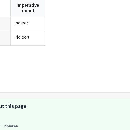
Imperative
mood
rioleer
rioleert
ut this page
/
rioleren