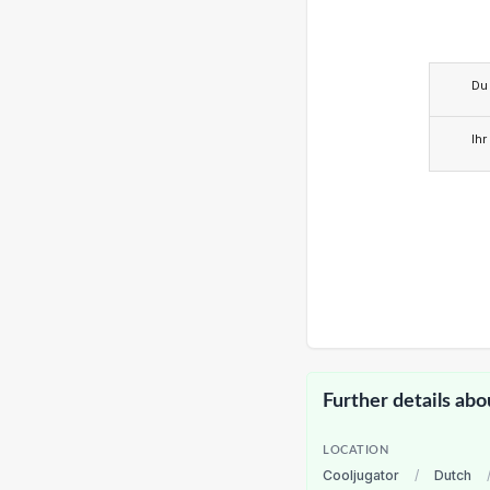
Du
Ihr
Further details abo
LOCATION
Cooljugator
/
Dutch