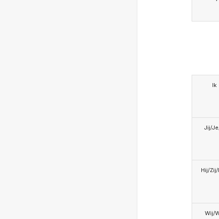
Ik
Jij/J
Hij/Zij
Wij/