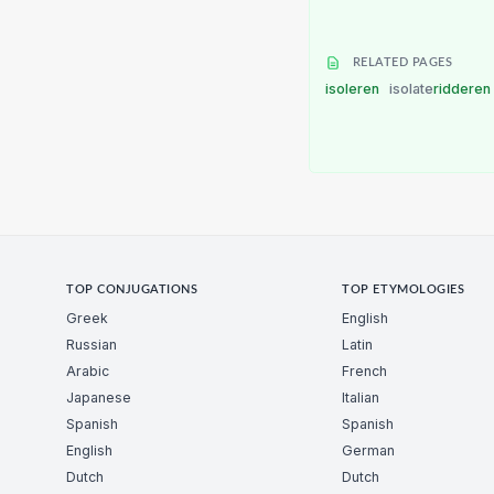
RELATED PAGES
isoleren
isolate
ridderen
TOP CONJUGATIONS
TOP ETYMOLOGIES
Greek
English
Russian
Latin
Arabic
French
Japanese
Italian
Spanish
Spanish
English
German
Dutch
Dutch