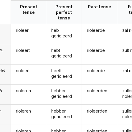
Present
Present
Past tense
F
tense
perfect
t
tense
rioleer
heb
rioleerde
zal r
gerioleerd
rioleert
hebt
rioleerde
zult 
e/U
gerioleerd
rioleert
heeft
rioleerde
zal r
/Het
gerioleerd
rioleren
hebben
rioleerden
zulle
We
gerioleerd
riole
rioleren
hebben
rioleerden
zulle
ie
gerioleerd
riole
rioleren
hebben
rioleerden
zulle