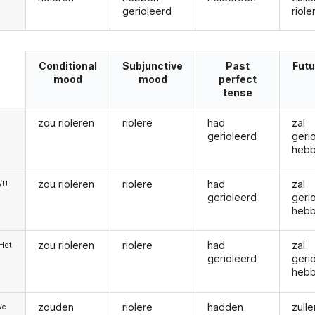
gerioleerd
riole
Conditional
Subjunctive
Past
Futu
mood
mood
perfect
tense
zou rioleren
riolere
had
zal
gerioleerd
geri
heb
zou rioleren
riolere
had
zal
e/U
gerioleerd
geri
heb
zou rioleren
riolere
had
zal
/Het
gerioleerd
geri
heb
zouden
riolere
hadden
zulle
We