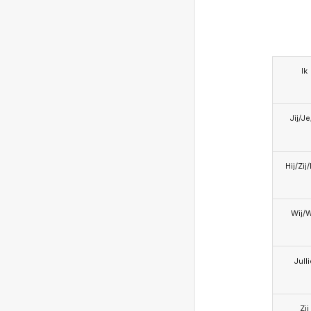
Ik
Jij/J
Hij/Zij
Wij/
Jull
Zij