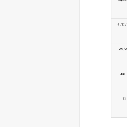
Hij/Zij
Wij/
Jull
Zij