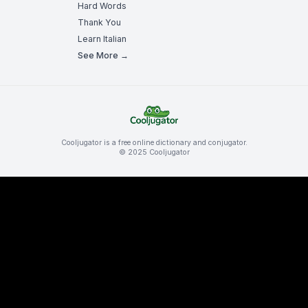
Hard Words
Thank You
Learn Italian
See More →
Cooljugator is a free online dictionary and conjugator.
© 2025 Cooljugator