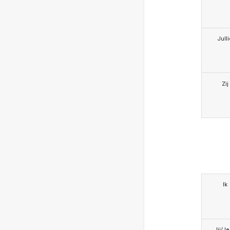
Jull
Zij
Ik
Jij/J