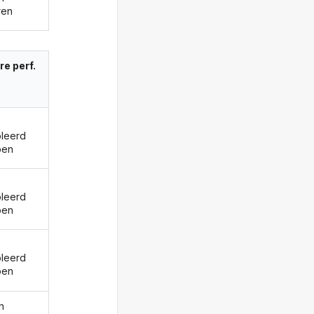
ren
re perf.
oleerd
ben
oleerd
ben
oleerd
ben
n