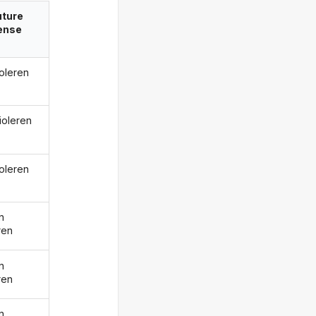
uture
ense
ioleren
rioleren
ioleren
n
ren
n
ren
n