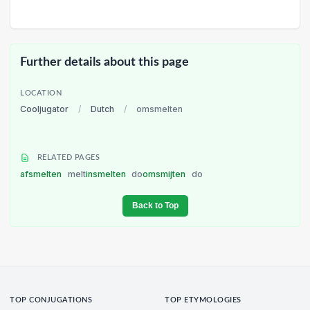
Further details about this page
LOCATION
Cooljugator
/
Dutch
/
omsmelten
RELATED PAGES
afsmelten
melt
insmelten
do
omsmijten
do
Back to Top
TOP CONJUGATIONS
TOP ETYMOLOGIES