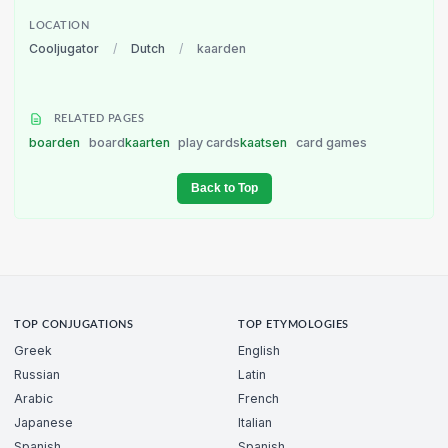
LOCATION
Cooljugator
/
Dutch
/
kaarden
RELATED PAGES
boarden
board
kaarten
play cards
kaatsen
card games
Back to Top
TOP CONJUGATIONS
TOP ETYMOLOGIES
Greek
English
Russian
Latin
Arabic
French
Japanese
Italian
Spanish
Spanish