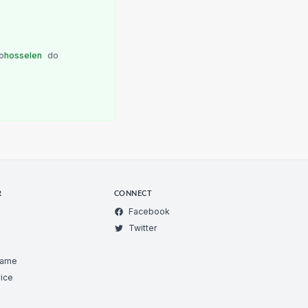
o
hosselen
do
R
CONNECT
Facebook
Twitter
Game
ice