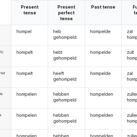
Present
Present
Past tense
F
tense
perfect
t
tense
hompel
heb
hompelde
zal
gehompeld
hom
hompelt
hebt
hompelde
zult
e/U
gehompeld
hom
hompelt
heeft
hompelde
zal
/Het
gehompeld
hom
hompelen
hebben
hompelden
zulle
We
gehompeld
hom
hompelen
hebben
hompelden
zulle
ie
gehompeld
hom
hompelen
hebben
hompelden
zulle