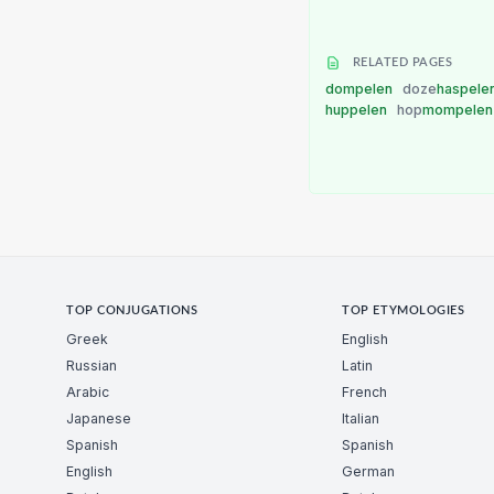
RELATED PAGES
dompelen
doze
haspele
huppelen
hop
mompele
TOP CONJUGATIONS
TOP ETYMOLOGIES
Greek
English
Russian
Latin
Arabic
French
Japanese
Italian
Spanish
Spanish
English
German