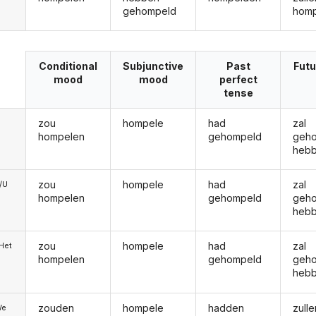
gehompeld
hom
Conditional
Subjunctive
Past
Futu
mood
mood
perfect
tense
zou
hompele
had
zal
hompelen
gehompeld
geh
heb
zou
hompele
had
zal
e/U
hompelen
gehompeld
geh
heb
zou
hompele
had
zal
/Het
hompelen
gehompeld
geh
heb
zouden
hompele
hadden
zulle
We