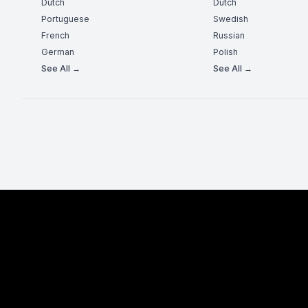
Dutch
Dutch
Portuguese
Swedish
French
Russian
German
Polish
See All →
See All →