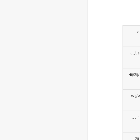
Ik
Jij/J
Hij/Zij
Wij/
Jull
Zij