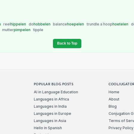
n
reel
hippelen
do
hobbelen
balance
hoepelen
trundle a hoop
hoetelen
d
n
mutter
pimpelen
tipple
Back to Top
POPULAR BLOG POSTS
COOLJUGATO
AI in Language Education
Home
Languages in Africa
About
Languages in India
Blog
Languages in Europe
Conjugation 
Languages in Asia
Terms of Serv
Hello in Spanish
Privacy Policy