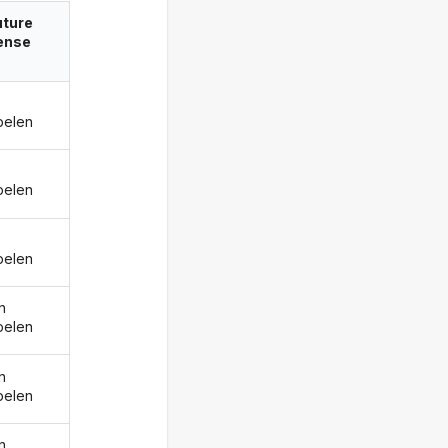
uture
ense
pelen
pelen
pelen
n
pelen
n
pelen
n