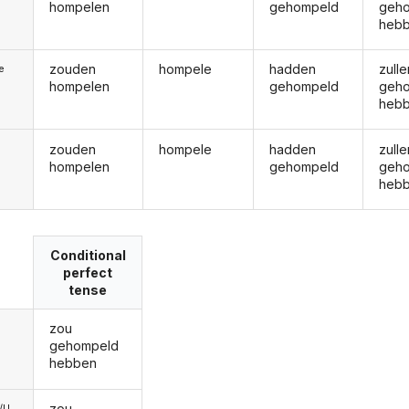
hompelen
gehompeld
geh
heb
zouden
hompele
hadden
zulle
ie
hompelen
gehompeld
geh
heb
zouden
hompele
hadden
zulle
hompelen
gehompeld
geh
heb
Conditional
perfect
tense
zou
gehompeld
hebben
zou
e/U