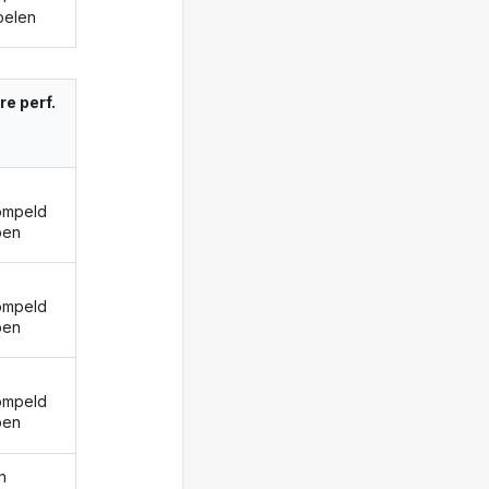
pelen
re perf.
ompeld
ben
ompeld
ben
ompeld
ben
n