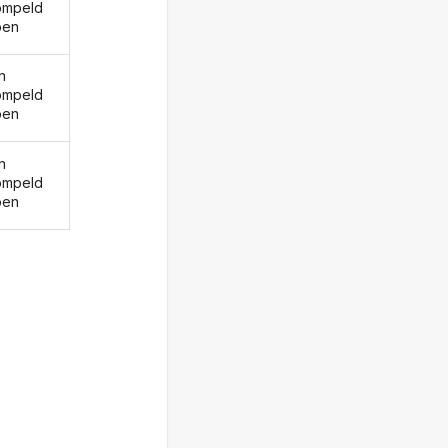
ompeld
ben
n
ompeld
ben
n
ompeld
ben