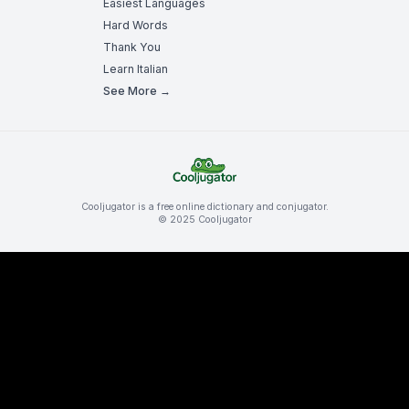
Easiest Languages
Hard Words
Thank You
Learn Italian
See More →
Cooljugator is a free online dictionary and conjugator.
© 2025 Cooljugator