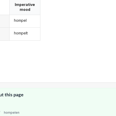
Imperative
mood
hompel
hompelt
ut this page
/
hompelen