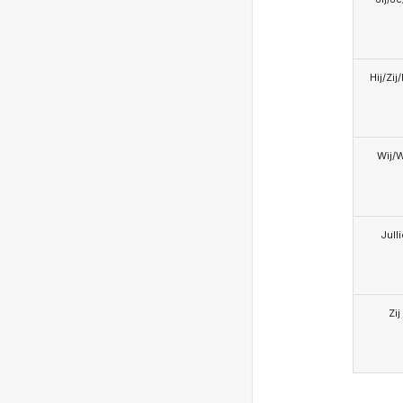
Hij/Zij
Wij/
Jull
Zij