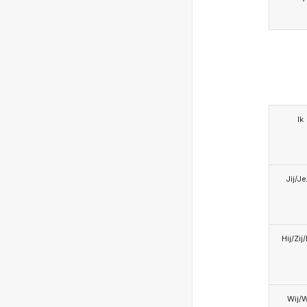
Ik
Jij/J
Hij/Zij
Wij/