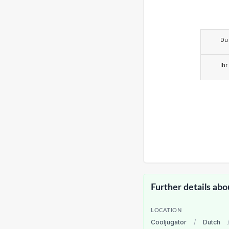
Du
Ihr
Further details abo
LOCATION
Cooljugator
/
Dutch