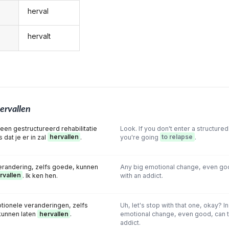
herval
hervalt
ervallen
 in een gestructureerd rehabilitatie
Look. If you don't enter a structure
 dat je er in zal
hervallen
.
you're going
to relapse
.
erandering, zelfs goede, kunnen
Any big emotional change, even goo
rvallen
. Ik ken hen.
with an addict.
motionele veranderingen, zelfs
Uh, let's stop with that one, okay? In i
kunnen laten
hervallen
.
emotional change, even good, can tr
addict.