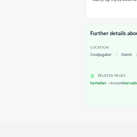
Further details abo
LOCATION
Cooljugator
/
Dutch
RELATED PAGES
hertellen
recount
hervat