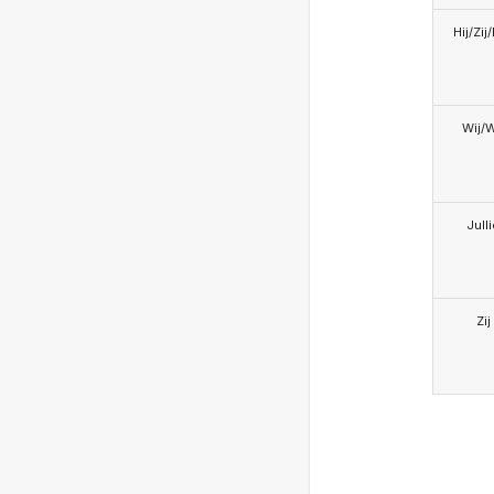
Hij/Zij
Wij/
Jull
Zij