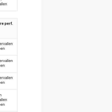
allen
re perf.
ervallen
ben
ervallen
ben
ervallen
ben
n
allen
ben