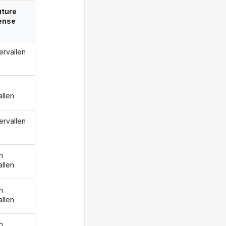
uture
ense
ervallen
allen
ervallen
n
allen
n
allen
n