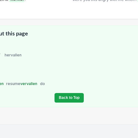
ut this page
/
hervallen
ten
resume
vervallen
do
Back to Top