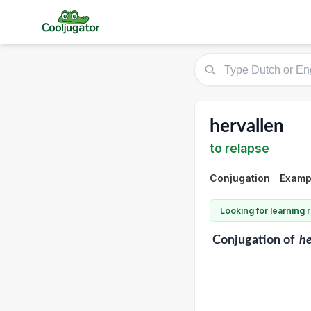
hervallen
to relapse
Conjugation
Exampl
Looking for learning
Conjugation
of
he