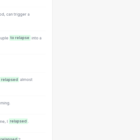
d, can trigger a
ouple
to relapse
into a
relapsed
almost
oming.
me, I
relapsed
.
relapsed
?