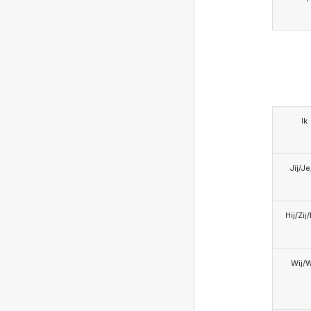
Ik
Jij/J
Hij/Zij
Wij/