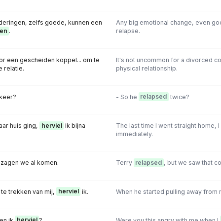
deringen, zelfs goede, kunnen een
Any big emotional change, even goo
len
.
relapse.
or een gescheiden koppel... om te
It's not uncommon for a divorced c
 relatie.
physical relationship.
 keer?
- So he
relapsed
twice?
aar huis ging,
herviel
ik bijna
The last time I went straight home, I
immediately.
t zagen we al komen.
Terry
relapsed
, but we saw that c
te trekken van mij,
herviel
ik.
When he started pulling away from 
en ik
herviel
?
Were you this angry with me when I