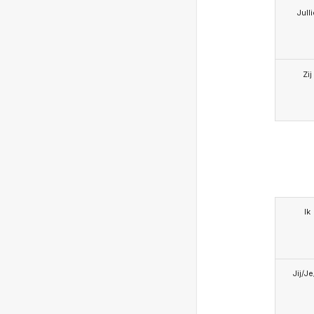
Jull
Zij
Ik
Jij/J