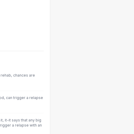
d rehab, chances are
d, can trigger a relapse
t, it-it says that any big
igger a relapse with an