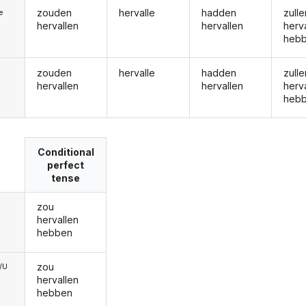
zouden
hervalle
hadden
zulle
ie
hervallen
hervallen
herv
heb
zouden
hervalle
hadden
zulle
hervallen
hervallen
herv
heb
Conditional
perfect
tense
zou
hervallen
hebben
zou
e/U
hervallen
hebben