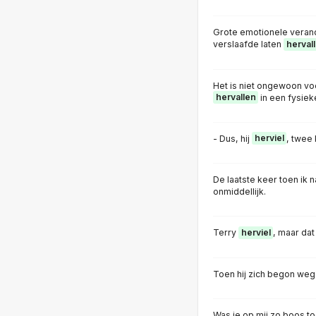
Grote emotionele veran
verslaafde laten
herval
Het is niet ongewoon vo
hervallen
in een fysieke
- Dus, hij
herviel
, twee
De laatste keer toen ik n
onmiddellijk.
Terry
herviel
, maar da
Toen hij zich begon weg 
Was je op mij zo boos to