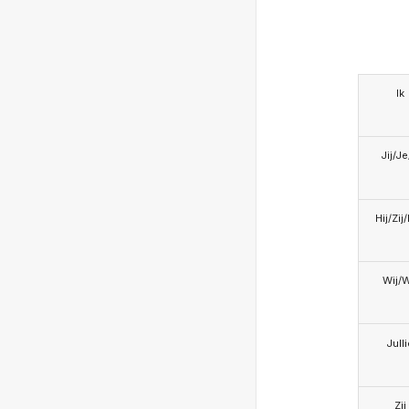
Ik
Jij/J
Hij/Zij
Wij/
Jull
Zij