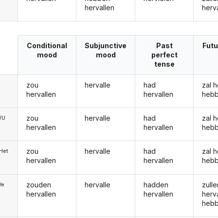
hervallen
herv
Conditional
Subjunctive
Past
Futu
mood
mood
perfect
tense
zou
hervalle
had
zal h
hervallen
hervallen
heb
zou
hervalle
had
zal h
e/U
hervallen
hervallen
heb
zou
hervalle
had
zal h
/Het
hervallen
hervallen
heb
zouden
hervalle
hadden
zulle
We
hervallen
hervallen
herv
heb