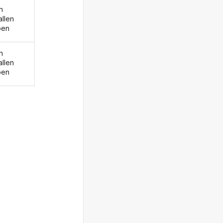
n
allen
ben
n
allen
ben