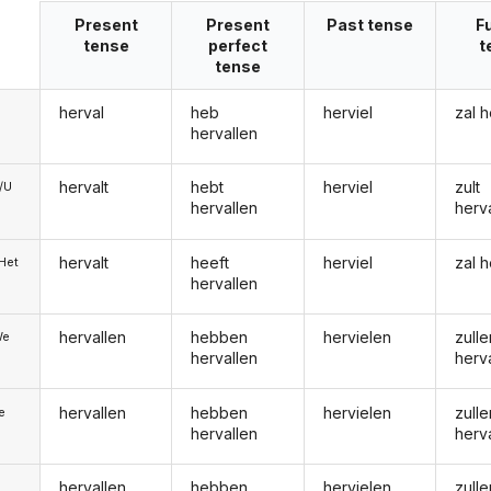
Present
Present
Past tense
F
tense
perfect
t
tense
herval
heb
herviel
zal h
hervallen
hervalt
hebt
herviel
zult
e/U
hervallen
herv
hervalt
heeft
herviel
zal h
/Het
hervallen
hervallen
hebben
hervielen
zulle
We
hervallen
herv
hervallen
hebben
hervielen
zulle
ie
hervallen
herv
hervallen
hebben
hervielen
zulle