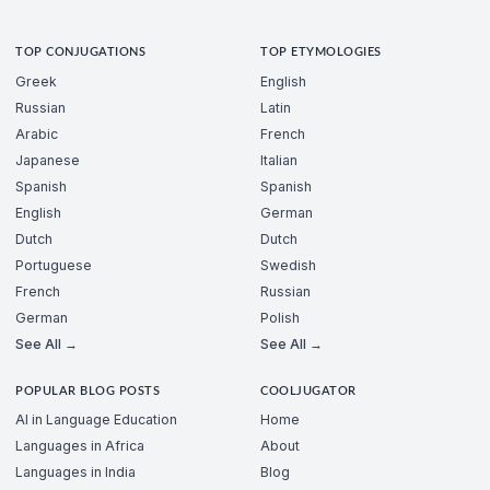
TOP CONJUGATIONS
TOP ETYMOLOGIES
Greek
English
Russian
Latin
Arabic
French
Japanese
Italian
Spanish
Spanish
English
German
Dutch
Dutch
Portuguese
Swedish
French
Russian
German
Polish
See All →
See All →
POPULAR BLOG POSTS
COOLJUGATOR
AI in Language Education
Home
Languages in Africa
About
Languages in India
Blog