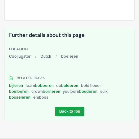
Further details about this page
LOCATION
Cooljugator
/
Dutch
/
boeleren
RELATED PAGES
bijleren
learn
bobberen
do
bolderen
bold honor
bomberen
crown
borneren
you born
bouderen
sulk
bosseleren
emboss
Back to Top