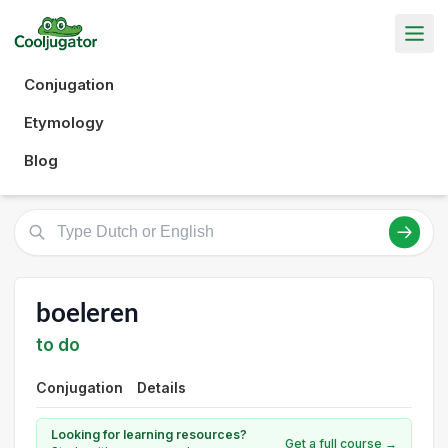
Conjugation
Etymology
Blog
boeleren
to do
Conjugation
Details
Looking for learning resources?
Get a full course →