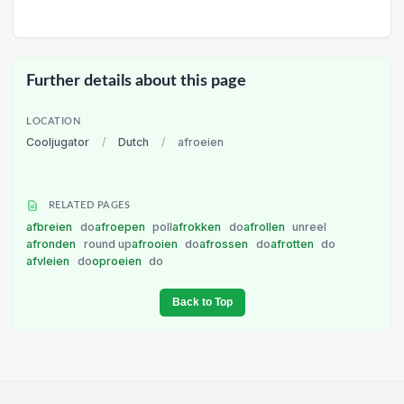
Further details about this page
LOCATION
Cooljugator
/
Dutch
/
afroeien
RELATED PAGES
afbreien
do
afroepen
poll
afrokken
do
afrollen
unreel
afronden
round up
afrooien
do
afrossen
do
afrotten
do
afvleien
do
oproeien
do
Back to Top