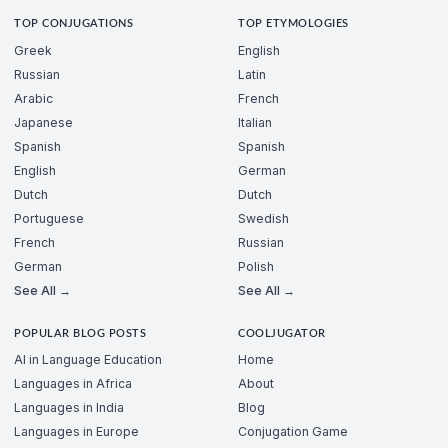
TOP CONJUGATIONS
TOP ETYMOLOGIES
Greek
English
Russian
Latin
Arabic
French
Japanese
Italian
Spanish
Spanish
English
German
Dutch
Dutch
Portuguese
Swedish
French
Russian
German
Polish
See All →
See All →
POPULAR BLOG POSTS
COOLJUGATOR
AI in Language Education
Home
Languages in Africa
About
Languages in India
Blog
Languages in Europe
Conjugation Game