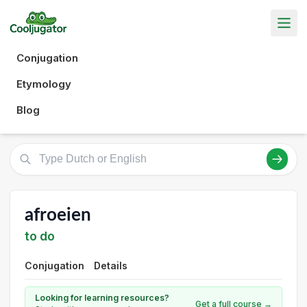
Conjugation
Etymology
Blog
afroeien
to do
Conjugation
Details
Looking for learning resources?
Get a full course →