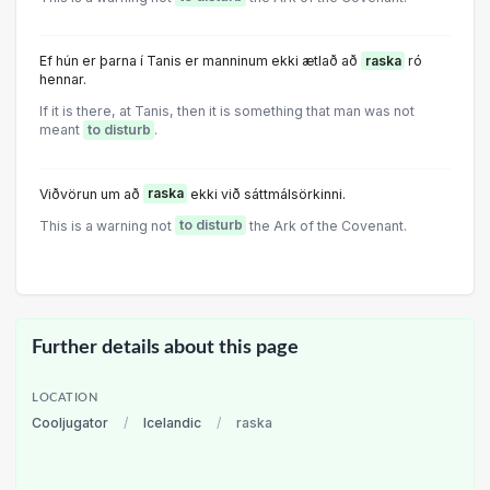
Ef hún er þarna í Tanis er manninum ekki ætlað að
raska
ró
hennar.
If it is there, at Tanis, then it is something that man was not
meant
to disturb
.
Viðvörun um að
raska
ekki við sáttmálsörkinni.
This is a warning not
to disturb
the Ark of the Covenant.
Further details about this page
LOCATION
Cooljugator
/
Icelandic
/
raska