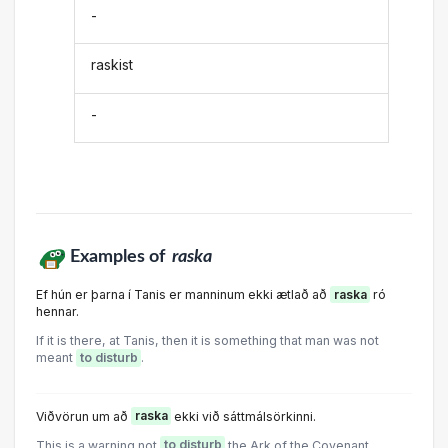
-
raskist
-
Examples of
raska
Ef hún er þarna í Tanis er manninum ekki ætlað að
raska
ró
hennar.
If it is there, at Tanis, then it is something that man was not
meant
to disturb
.
Viðvörun um að
raska
ekki við sáttmálsörkinni.
This is a warning not
to disturb
the Ark of the Covenant.