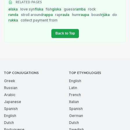
RELATED PAGES
elska
love syn
fiska
fish
giska
guess
ramba
rock
randa
stroll around
rappa
rap
raula
hum
raupa
boast
rjúka
do
rukka
collect payment from
Back to Top
TOP CONJUGATIONS
TOP ETYMOLOGIES
Greek
English
Russian
Latin
Arabic
French
Japanese
Italian
Spanish
Spanish
English
German
Dutch
Dutch
Portuguese
Swedish