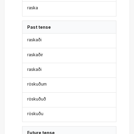
raska
Past tense
raskaði
raskaðir
raskaði
röskuðum
röskuðuð
röskuðu
Future tense