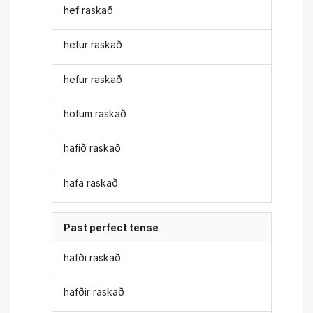
hef raskað
hefur raskað
hefur raskað
höfum raskað
hafið raskað
hafa raskað
Past perfect tense
hafði raskað
hafðir raskað