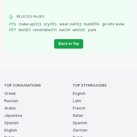
RELATED PAGES
בדה
make up
בכה
cry
בלה
wear out
בנה
build
גלה
go into exile
דלה
do
דמה
resemble
היה
be
זכה
win
חנה
park
Back to Top
TOP CONJUGATIONS
TOP ETYMOLOGIES
Greek
English
Russian
Latin
Arabic
French
Japanese
Italian
Spanish
Spanish
English
German