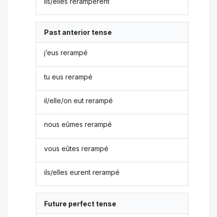
ils/elles rerampèrent
Past anterior tense
j’eus rerampé
tu eus rerampé
il/elle/on eut rerampé
nous eûmes rerampé
vous eûtes rerampé
ils/elles eurent rerampé
Future perfect tense