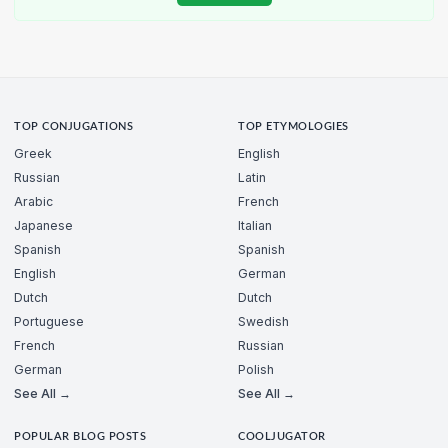
TOP CONJUGATIONS
TOP ETYMOLOGIES
Greek
English
Russian
Latin
Arabic
French
Japanese
Italian
Spanish
Spanish
English
German
Dutch
Dutch
Portuguese
Swedish
French
Russian
German
Polish
See All →
See All →
POPULAR BLOG POSTS
COOLJUGATOR