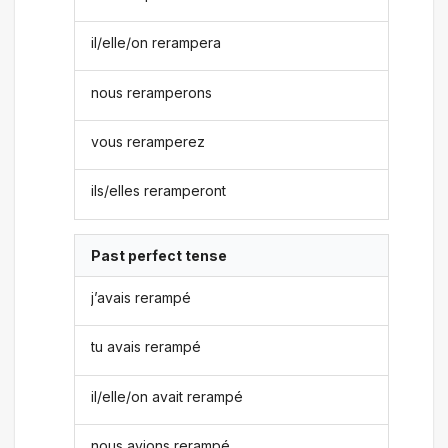
il/elle/on rerampera
nous reramperons
vous reramperez
ils/elles reramperont
Past perfect tense
j’avais rerampé
tu avais rerampé
il/elle/on avait rerampé
nous avions rerampé