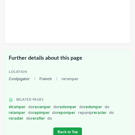
Further details about this page
LOCATION
Cooljugator
/
French
/
reramper
RELATED PAGES
étramper
do
recamper
do
redomper
do
redumper
do
relamper
do
repimper
do
repomper
repump
reracler
do
reradier
do
rerafler
do
Back to Top