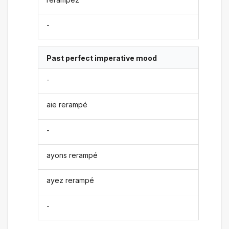
-
Past perfect imperative mood
-
aie rerampé
-
ayons rerampé
ayez rerampé
-