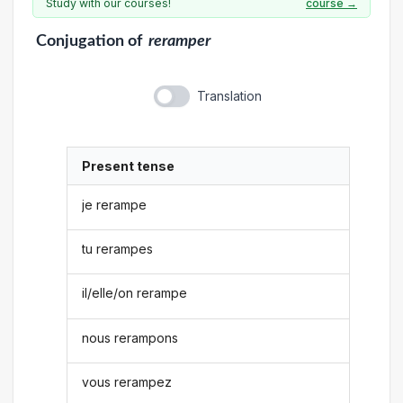
Study with our courses!
course →
Conjugation
of
reramper
Translation
Present tense
je rerampe
tu rerampes
il/elle/on rerampe
nous rerampons
vous rerampez