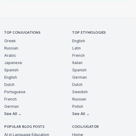
TOP CONJUGATIONS
TOP ETYMOLOGIES
Greek
English
Russian
Latin
Arabic
French
Japanese
Italian
Spanish
Spanish
English
German
Dutch
Dutch
Portuguese
Swedish
French
Russian
German
Polish
See All →
See All →
POPULAR BLOG POSTS
COOLJUGATOR
AI in Language Education
Home