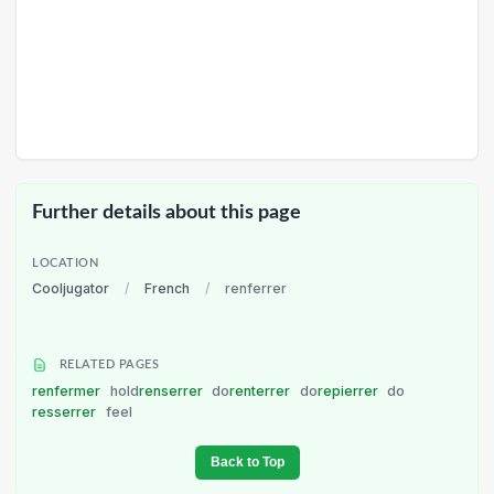
Further details about this page
LOCATION
Cooljugator
/
French
/
renferrer
RELATED PAGES
renfermer
hold
renserrer
do
renterrer
do
repierrer
do
resserrer
feel
Back to Top