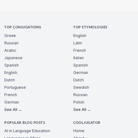
TOP CONJUGATIONS
TOP ETYMOLOGIES
Greek
English
Russian
Latin
Arabic
French
Japanese
Italian
Spanish
Spanish
English
German
Dutch
Dutch
Portuguese
Swedish
French
Russian
German
Polish
See All →
See All →
POPULAR BLOG POSTS
COOLJUGATOR
AI in Language Education
Home