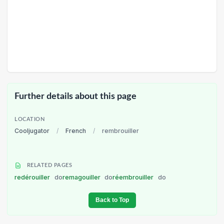
Further details about this page
LOCATION
Cooljugator
/
French
/
rembrouiller
RELATED PAGES
redérouiller
do
remagouiller
do
réembrouiller
do
Back to Top